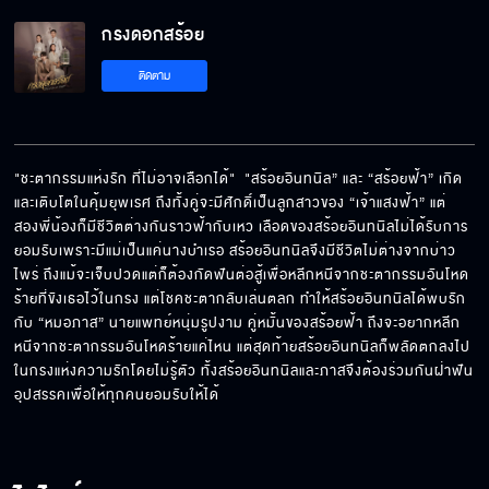
กรงดอกสร้อย
ติดตาม
"ชะตากรรมแห่งรัก ที่ไม่อาจเลือกได้"  "สร้อยอินทนิล” และ “สร้อยฟ้า” เกิด
และเติบโตในคุ้มยุพเรศ ถึงทั้งคู่จะมีศักดิ์เป็นลูกสาวของ “เจ้าแสงฟ้า” แต่
สองพี่น้องก็มีชีวิตต่างกันราวฟ้ากับเหว เลือดของสร้อยอินทนิลไม่ได้รับการ
ยอมรับเพราะมีแม่เป็นแค่นางบำเรอ สร้อยอินทนิลจึงมีชีวิตไม่ต่างจากบ่าว
ไพร่ ถึงแม้จะเจ็บปวดแต่ก็ต้องกัดฟันต่อสู้เพื่อหลีกหนีจากชะตากรรมอันโหด
ร้ายที่ขังเธอไว้ในกรง แต่โชคชะตากลับเล่นตลก ทำให้สร้อยอินทนิลได้พบรัก
กับ “หมอภาส” นายแพทย์หนุ่มรูปงาม คู่หมั้นของสร้อยฟ้า ถึงจะอยากหลีก
หนีจากชะตากรรมอันโหดร้ายแค่ไหน แต่สุดท้ายสร้อยอินทนิลก็พลัดตกลงไป
ในกรงแห่งความรักโดยไม่รู้ตัว ทั้งสร้อยอินทนิลและภาสจึงต้องร่วมกันฝ่าฟัน
อุปสรรคเพื่อให้ทุกคนยอมรับให้ได้