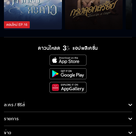
ตอนใหม่
EP.
16
ดาวน์โหลด
แอปพลิเคชั่น
ละคร / ซีรีส์
ละคร/ซีรีส์
รายการ
ซีรีส์นานาชาติ
รายการทั้งหมด
ข่าว