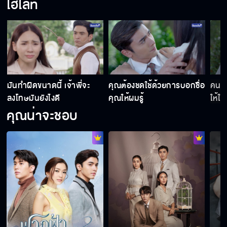
ไฮไลท์
มันทำผิดขนาดนี้ เจ้าพี่จะ
คุณต้องชดใช้ด้วยการบอกชื่อ
คนอย
ลงโทษมันยังไงดี
คุณให้ผมรู้
ให้ใค
คุณน่าจะชอบ