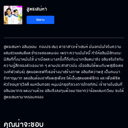
สูตรเสน่หา EP.7[5/6]
สูตรเสน่หา
ติดตาม
สูตรเสน่หา EP.7[6/6]
สูตรเสน่หา อลิน(แอน  ทองประสม) ดาราสาวเจ้าเสน่ห์ มั่นอกมั่นใจในความ
แสนสวยแสนดีและร่ำรวยของตนเอง เพราะความมั่นใจนี้ ทำให้อลินมีลักษณะ
นิสัยที่ทั้งน่าหมั่นไส้ น่าเบื่อและบางครั้งก็ถึงกับน่าเกลียดน่าชัง อลินจริงใจกับ
ความรู้สึกของตัวเองมาก ๆ ตามประสาสาวมั่น เมื่ออลินได้พบกับพสุ(ธีรเดช 
วงศ์พัวพันธ์) สุดยอดเชฟที่เธอจ้างมาสร้างภาพ อลินคิดว่าพสุ เป็นคนน่า
รำคาญมาก แต่อลินต้องอาศัยพสุเพื่อจะได้เป็นสุดยอดพิธีกร และเพื่อพิชิต
หัวใจอนุชา(วิลลี่ แมคอินทอช) หนุ่มนักธุรกิจวงการโทรทัศน์ เจ้าชายในฝันที่
อลินอยากจะแต่งงานด้วย อลินจึงลงทุนด้วยมารยากว่าร้อยเล่มเกวียน จนได้
สูตรเสน่หามาครอบครอง
คุณน่าจะชอบ