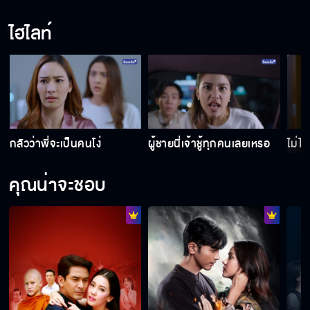
ไฮไลท์
กลัวว่าพี่จะเป็นคนโง่
ผู้ชายนี่เจ้าชู้ทุกคนเลยเหรอ
ไม่ได
คุณน่าจะชอบ