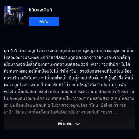
ชายแพศยา EP.10[5/6]
ชายแพศยา
ติดตาม
ชายแพศยา EP.10[6/6]
ยุค 5 G ที่ความถูกใจวิ่งแซงความถูกต้อง ยุคที่ผู้หญิงคือผู้ล่าและผู้ชายมีน้อย
ใช้สอยอย่างประหยัด ยุคที่วิชาศีลธรรมถูกดีดออกจากวิชาบังคับของเด็กๆ 
เมื่อมาถึงจุดนี้แล้วก็อย่าถามหาความผิดชอบชั่วดี เพราะ “จิตสำนึก” ไม่ได้
สังเคราะห์แสงเองได้เหมือนใบไม้ ทำให้ “วิม” ชายวัยกลางคนที่โชกโชนเรื่อง
ความรัก ผลัดใบสาว ๆ ไม่เคยซ้ำหน้าเป็นผู้ชายลำดับต้น ๆ ที่ผู้หญิงวิ่งเข้าใส่
เพราะถูกใจสรรพคุณที่เขาการันตีไว้ว่า หนุ่มใหญ่ใจถึง รักสนุกไม่ผูกพัน 
พ่วงไม้เด็ดประสบการณ์โชกโชน วิมผ่านการแต่งงานมาไม่ต่ำกว่า 3 ครั้ง แต่
ไม่เคยหยุดนิ่งอยู่กับใคร แต่เขากลับเป็น “อาวิม” ที่มีหลานสาว 2 คนให้ความ
รัก นับถือเหมือนพ่อคนที่ 2 ไม่ว่าเขาจะอยู่กับใคร ที่ไหน เมื่อไหร่ ถ้า “อร
ยานี” เรียกเขาจะต้องทิ้งทุกไลฟ์สไตล์กลับมาหาเธอทันที “อรยา
... 
เพิ่มเติม 