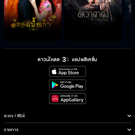
ดาวน์โหลด
แอปพลิเคชั่น
ละคร / ซีรีส์
ละคร/ซีรีส์
รายการ