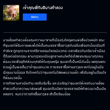
เจ้าคุณพี่กับอีนางคำดวง EP.7[5/5]
เจ้าคุณพี่กับอีนางคำดวง
ติดตาม
นายฮ้อยคำดวงต้องคุมควายมาขายที่เมืองทุ่งใหญ่แทนพ่อซึ่งป่วยหนัก ขณะ
ที่ขุนเอกได้รับการแต่งตั้งให้เป็นคนเจรจาซื้ออาวุธกับฝรั่งเพื่อปกป้องเมืองที่
กำลังจะถูกรุกรานจากศรีชายจอมโจรขมังเวทย์ เวลาเดียวกันภริยาเจ้าเมือง
ก็ถึงแก่อนิจกรรม ตามกฎของเมืองลูกชายคนโตที่ยังโสดของขุนนางทุกคน 
ต้องบวชเพื่ออุทิศส่วนกุศลให้กับคุณหญิง ขุนเอกก็เป็นหนึ่งในนั้น แต่คุณพระ
ช่วยผู้เป็นพ่อเห็นว่าถ้าขุนเอกบวช การเจรจาซื้อขายอาวุธจะตกไปอยู่ในมือ
ฝั่งขุนนางฉ้อฉล จึงโกหกไปว่าขุนเอกไม่โสดแต่งงานแล้ว เพื่อไม่อยู่ในเงื่อนไข
ที่ต้องบวชนั้น  

ภารกิจตามหาเมียกำมะลอจึงเริ่มขึ้น และบังเอิญว่าขุนเอกได้เจอกับนายฮ้อย
คำดวงที่เอาควายมาส่งพอดี ขุนเอกจึงเปิดการเจรจาขอให้คำดวงมาเป็นเมีย
หลอกๆ  จนกว่าภารกิจซื้ออาวุธจะสำเร็จเรียบร้อย