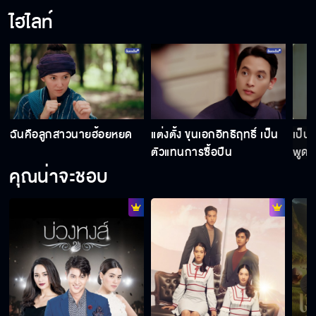
ไฮไลท์
ย
ฉันคือลูกสาวนายฮ้อยหยด
แต่งตั้ง ขุนเอกอิทธิฤทธิ์ เป็น
เป็น
ตัวแทนการซื้อปืน
พูด ฮ
คุณน่าจะชอบ