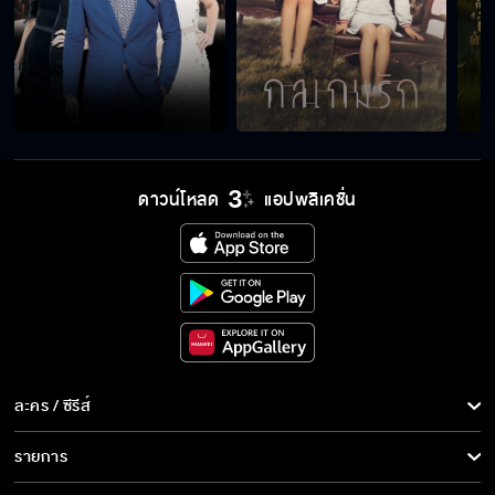
ดาวน์โหลด
แอปพลิเคชั่น
ละคร / ซีรีส์
ละคร/ซีรีส์
รายการ
ซีรีส์นานาชาติ
รายการทั้งหมด