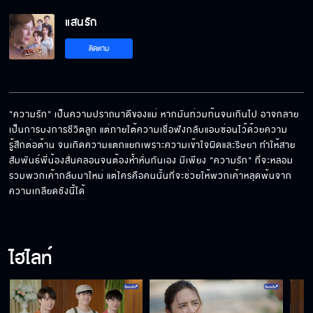
แสนรัก EP.17[5/5]
แสนรัก
ติดตาม
"ความรัก" เป็นความปราถนาดีของแม่ หากมันท่วมท้นจนเกินไป อาจกลาย
เป็นการบงการชีวิตลูก แต่ภายใต้ความเชื่อฟังกลับแอบซ่อนไว้ด้วยความ
รู้สึกต่อต้าน จนเกิดความแตกแยกเพราะความเข้าใจผิดและริษยา ทำให้สาย
สัมพันธ์พี่น้องสั่นคลอนจนต้องห้ำหั่นกันเอง มีเพียง "ความรัก" ที่จะหลอม
รวมพวกเค้ากลับมาใหม่ แต่ใครคือคนนั้นที่จะช่วยให้พวกเค้าหลุดพ้นจาก
ความเกลียดชังนี้ได้
ไฮไลท์