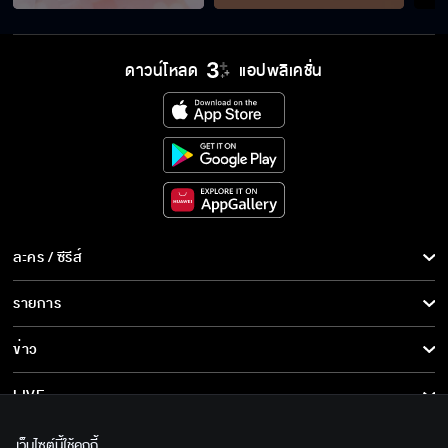
ดาวน์โหลด
แอปพลิเคชั่น
ละคร / ซีรีส์
ละคร/ซีรีส์
รายการ
ซีรีส์นานาชาติ
รายการทั้งหมด
ข่าว
การ์ตูน & เกม
ข่าวทั้งหมด
LIVE
รายการข่าว
ทีวีออนไลน์
เกี่ยวกับเรา
เว็บไซต์นี้ใช้คุกกี้