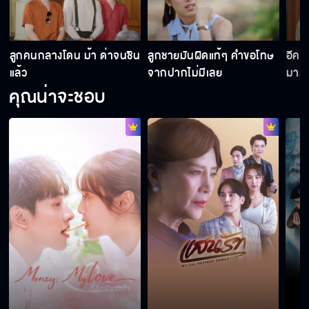
า
ลูกคนกลางโดน ม้า ด่าจนชิน
ลูกชายมันผิดแท้ๆ คำขอโทษ
อีคนใ
แล้ว
จากปากไม่มีเลย
มาด่
คุณน่าจะชอบ