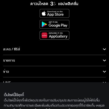
ดาวน์โหลด
แอปพลิเคชั่น
ละคร / ซีรีส์
ละคร/ซีรีส์
รายการ
ซีรีส์นานาชาติ
รายการทั้งหมด
ข่าว
การ์ตูน & เกม
ข่าวทั้งหมด
LIVE
รายการข่าว
ทีวีออนไลน์
เกี่ยวกับเรา
เว็บไซต์นี้ใช้คุกกี้
ข่าวประชาสัมพันธ์
เว็บไซต์นี้ใช้คุกกี้เพื่อวัตถุประสงค์ในการปรับปรุงประสบการณ์ของผู้ใช้ให้ดียิ่งขึ้น
BEC World
ติดตามเราได้ที่
ท่านสามารถศึกษารายละเอียดเพิ่มเติมเกี่ยวกับประเภทของคุกกี้ที่เราจัดเก็บ เหตุผล