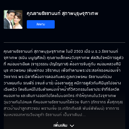
คุณชายรัชชานนท์ สุภาพบุรุษจุฑาเทพ
ติดตาม
คุณชายรัชชานนท์ สุภาพบุรุษจุฑาเทพ ในปี 2503 เมื่อ ม.ร.ว.รัชชานนท์ 
จุฑาเทพ (ธนิน มนูญศิลป์) คุณชายเล็กแห่งวังจุฑาเทพ ตัดสินใจหนีการดูตัว
ที่ หม่อมย่าเอียด (จารุวรรณ ปัญโญภาส) ต้องการจับคู่กับ หม่อมหลวงศินี
นุช เทวพรหม (พิมพ์ทอง วชิราคม) เพื่อทำตามพระประสงค์ของหม่อมเจ้า
วิชชากร พระบิดาที่ต้องการดองกับตระกูลเทวพรหม รัชชานนท์ร่วม
วางแผนกับ รณพีร์ (เจมส์ มาร์) น้องชายคู่หู หนีการดูตัวกับศินีนุชไปอย่าง
เฉียดฉิว โดยรีบหนีไปรับตำแหน่งเจ้าหน้าที่วิศวกรรมโยธาประจำที่จังหวัด
หนองคาย และเดินทางออกไปโดยไม่บอกใคร ทำให้ทุกคนในวังจุฑาเทพ
วุ่นวายกันไปหมด ที่หนองคายรัชชานนท์ได้ช่วย จันทา (ภัทรากร ตั้งศุภกุล) 
สาวบ้านป่าลูกสาวของ พรานเจ้ย (อ.เกริกเกียรติ พันธ์พิพัฒน์) จากการ
ข่มเหงของทหารเวียงพูคำ รัชชานนท์ เป็นขาเดินป
... 
เพิ่มเติม 