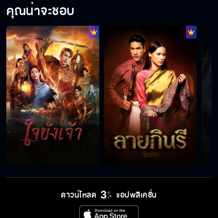
คุณน่าจะชอบ
#แทนดวงแก้ว ท้าพิสูจน์ความหลอน Reaction
Teaser ธี่หยด 3 👻
ธี่หยด 3 มีผี 3 ตัว!? #ตี๋ธนพล และ #กองทัพพีค
Reaction Teaser ธี่หยด 3 ภาคนี้ลุ้นระทึก น่า
กลัวยิ่งกว่าเดิม
ดาวน์โหลด
แอปพลิเคชั่น