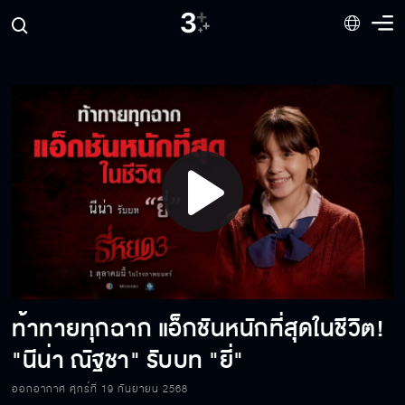
โค้งสุดท้ายกับความหลอนคุ้มขั้นสุด! ซื้อตั๋วล่วง
หน้า "ธี่หยด 3" วันนี้ ลุ้นไปหลอนฟรี บ้านผีสิงธี่
หยด!! ที่ UNIVERSAL STUDIO SINGAPORE
ภาคนี้ผีจัดเต็ม ระวังความสยองมาแบบตั้งตัว
ไม่ทัน!
มิ้นท์รัญ ขอ Runnnn ก่อนนะคะ น่ากลัวขนาดนี้
ไม่ไหวแล้วจ้า
Play
มันกลับมาครั้งนี้ ไม่มีธรรมดาแน่นอน! "ปราย ปร
Video
เมศร์" รับบท "เฮียฮั่ง" "เฟรช อริศรา" รับบท "แม่
บุญเย็น"
ท้าทายทุกฉาก แอ็กชันหนักที่สุดในชีวิต!
2 ตัวละครใหม่ ที่จะทำทางคนดูสู่เรื่องราวสุดเข้ม
ข้น!
"นีน่า ณัฐชา" รับบท "ยี่"
ออกอากาศ ศุกร์ที่ 19 กันยายน 2568