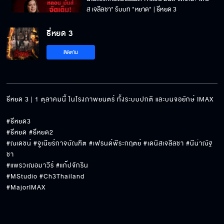
ส เจลีลชา" รับบท "หยาด" | ธี่หยด 3
ธี่หยด 3
"ตูน ปรินดา" รายงานข่าวสุดสยอง เล่นเอาขนลุก
ติดตาม
ไปทั้งสตูดิโอ | ธี่หยด 3 | Ch3Thailand
"แคน อติรุจ" เผย บางสิ่งกำลังวิ่งเข้าหาคุณ I ธี่
หยด3
ธี่หยด 3 | 1 ตุลาคมนี้ ในโรงภาพยนตร์ ทั้งระบบปกติ และบนจอยักษ์ IMAX

#ธี่หยด3

จุดเริ่มต้นและจุดจบความสยอง ที่ทุกคนไม่ควร
#ธี่หยด #ธี่หยด2

พลาด!"ณเดชน์คูกิมิยะ"รับบท"ยักษ์"
#ณเดชน์ #จูเนียร์กาจบัณฑิต #เฟรนด์พีระกฤตย์​ #เดนิสเจลีลชา #นีน่าณัฐ
ชา

#แพรวเฌอมาวีร์ #แก๊ปจักริน

หลิง-ออม ชวนกันมากรี๊ดด! ไปกับความหลอน
#MStudio #Ch3Thailand

ของ "ธี่หยด 3" Trailer Reaction ภาคนี้ผีเยอะ
#MajorIMAX
ขึ้น สยองกว่าเดิม👻
ถึงกลัวแต่อยากดู😱 #ญดานริลญา จับมือ