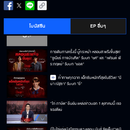
มันยังคิดถึงเพียงเธอ... bodyslam x ธี่หยด 3 🔥
โบนัสซีน
EP อื่นๆ
สุดทุกฉาก เล่นกับจิตใจคนดูขั้นสุด! "แฉะ
องอาจ" รับบท "จ่าปพันธ์"
การเดินทางครั้งนี้ บู๊กระหน่ำ หลอนสะพรึงขั้นสุด!
"จูเนียร์ กาจบัณฑิต" รับบท "ยศ" และ "เฟรนด์ พี
ระกฤตย์​" รับบท "ยอด"
ท้าทายทุกฉาก แอ็กชันหนักที่สุดในชีวิต! "นี
น่า ณัฐชา" รับบท "ยี่"
"ไก่ ภาษิต" ยืนยัน แหล่งข่าวบอก 1 ตุลาคมนี้ เจอ
ของดีแน่
นี่ไม่ใช่แค่หนังผีธรรมดา หลอน มันส์ จัดเต็ม!"เดนิ