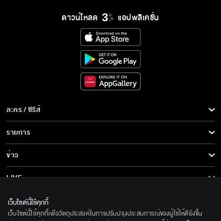
ดาวน์โหลด
แอปพลิเคชั่น
ละคร / ซีรีส์
ละคร/ซีรีส์
รายการ
ซีรีส์นานาชาติ
รายการทั้งหมด
ข่าว
การ์ตูน & เกม
ข่าวทั้งหมด
LIVE
รายการข่าว
ทีวีออนไลน์
เกี่ยวกับเรา
เว็บไซต์นี้ใช้คุกกี้
ข่าวประชาสัมพันธ์
เว็บไซต์นี้ใช้คุกกี้เพื่อวัตถุประสงค์ในการปรับปรุงประสบการณ์ของผู้ใช้ให้ดียิ่งขึ้น
BEC World