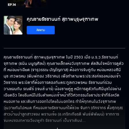
คุณชายรัชชานนท์ สุภาพบุรุษจุฑาเทพ
ติดตาม
คุณชายรัชชานนท์ สุภาพบุรุษจุฑาเทพ ในปี 2503 เมื่อ ม.ร.ว.รัชชานนท์ 
จุฑาเทพ (ธนิน มนูญศิลป์) คุณชายเล็กแห่งวังจุฑาเทพ ตัดสินใจหนีการดูตัว
ที่ หม่อมย่าเอียด (จารุวรรณ ปัญโญภาส) ต้องการจับคู่กับ หม่อมหลวงศินี
นุช เทวพรหม (พิมพ์ทอง วชิราคม) เพื่อทำตามพระประสงค์ของหม่อมเจ้า
วิชชากร พระบิดาที่ต้องการดองกับตระกูลเทวพรหม รัชชานนท์ร่วม
วางแผนกับ รณพีร์ (เจมส์ มาร์) น้องชายคู่หู หนีการดูตัวกับศินีนุชไปอย่าง
เฉียดฉิว โดยรีบหนีไปรับตำแหน่งเจ้าหน้าที่วิศวกรรมโยธาประจำที่จังหวัด
หนองคาย และเดินทางออกไปโดยไม่บอกใคร ทำให้ทุกคนในวังจุฑาเทพ
วุ่นวายกันไปหมด ที่หนองคายรัชชานนท์ได้ช่วย จันทา (ภัทรากร ตั้งศุภกุล) 
สาวบ้านป่าลูกสาวของ พรานเจ้ย (อ.เกริกเกียรติ พันธ์พิพัฒน์) จากการ
ข่มเหงของทหารเวียงพูคำ รัชชานนท์ เป็นขาเดินป
... 