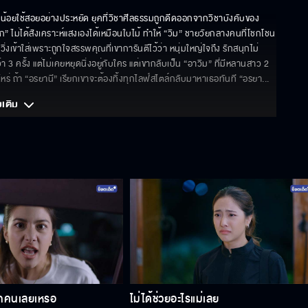
ชายมีน้อยใช้สอยอย่างประหยัด ยุคที่วิชาศีลธรรมถูกดีดออกจากวิชาบังคับของ
ึก” ไม่ได้สังเคราะห์แสงเองได้เหมือนใบไม้ ทำให้ “วิม” ชายวัยกลางคนที่โชกโชน
วิ่งเข้าใส่เพราะถูกใจสรรพคุณที่เขาการันตีไว้ว่า หนุ่มใหญ่ใจถึง รักสนุกไม่
ครั้ง แต่ไม่เคยหยุดนิ่งอยู่กับใคร แต่เขากลับเป็น “อาวิม” ที่มีหลานสาว 2 
่อไหร่ ถ้า “อรยานี” เรียกเขาจะต้องทิ้งทุกไลฟ์สไตล์กลับมาหาเธอทันที “อรยา
... 
มเติม 
ู้ทุกคนเลยเหรอ
ไม่ได้ช่วยอะไรแม่เลย