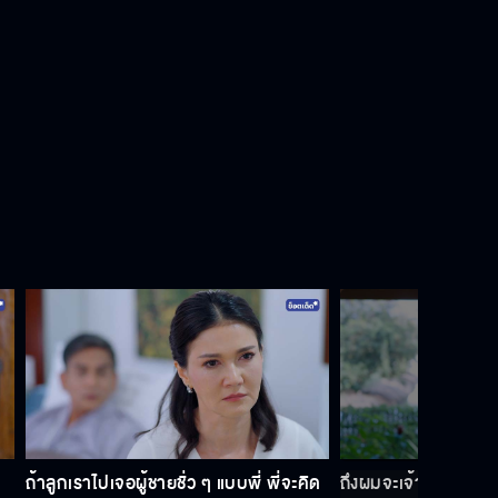
ถ้าลูกเราไปเจอผู้ชายชั่ว ๆ แบบพี่ พี่จะคิด
ถึงผมจะเจ้าชู้แต่ผมก็