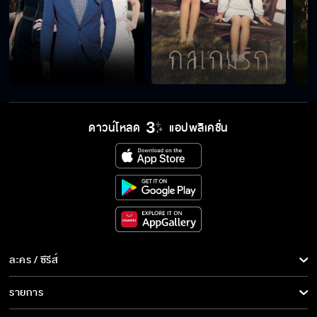
ดาวน์โหลด
แอปพลิเคชั่น
ละคร / ซีรีส์
ละคร/ซีรีส์
รายการ
ซีรีส์นานาชาติ
รายการทั้งหมด