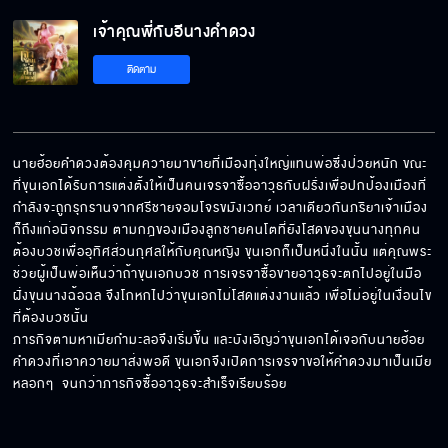
เจ้าคุณพี่กับอีนางคำดวง EP.6[5/5]
เจ้าคุณพี่กับอีนางคำดวง
ติดตาม
นายฮ้อยคำดวงต้องคุมควายมาขายที่เมืองทุ่งใหญ่แทนพ่อซึ่งป่วยหนัก ขณะ
ที่ขุนเอกได้รับการแต่งตั้งให้เป็นคนเจรจาซื้ออาวุธกับฝรั่งเพื่อปกป้องเมืองที่
กำลังจะถูกรุกรานจากศรีชายจอมโจรขมังเวทย์ เวลาเดียวกันภริยาเจ้าเมือง
ก็ถึงแก่อนิจกรรม ตามกฎของเมืองลูกชายคนโตที่ยังโสดของขุนนางทุกคน 
ต้องบวชเพื่ออุทิศส่วนกุศลให้กับคุณหญิง ขุนเอกก็เป็นหนึ่งในนั้น แต่คุณพระ
ช่วยผู้เป็นพ่อเห็นว่าถ้าขุนเอกบวช การเจรจาซื้อขายอาวุธจะตกไปอยู่ในมือ
ฝั่งขุนนางฉ้อฉล จึงโกหกไปว่าขุนเอกไม่โสดแต่งงานแล้ว เพื่อไม่อยู่ในเงื่อนไข
ที่ต้องบวชนั้น  

ภารกิจตามหาเมียกำมะลอจึงเริ่มขึ้น และบังเอิญว่าขุนเอกได้เจอกับนายฮ้อย
คำดวงที่เอาควายมาส่งพอดี ขุนเอกจึงเปิดการเจรจาขอให้คำดวงมาเป็นเมีย
หลอกๆ  จนกว่าภารกิจซื้ออาวุธจะสำเร็จเรียบร้อย