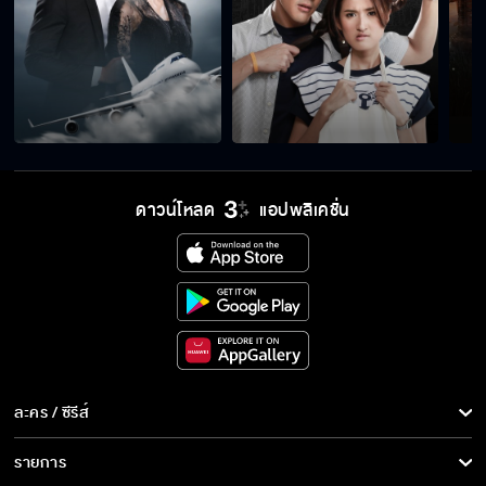
ดาวน์โหลด
แอปพลิเคชั่น
ละคร / ซีรีส์
ละคร/ซีรีส์
รายการ