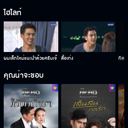
ไฮไลท์
ผมเด็กใหม่แนะนำด้วยครับเจ๊
ตื้อเก่ง
คิดซ
คุณน่าจะชอบ