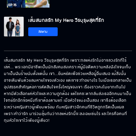
เส้นสนกลรัก My Hero วีรบุรุษสุดที่รัก
เส้นสนกลรัก My Hero วีรบุรุษสุดที่รัก
EP.15[5/6]
ติดตาม
เส้นสนกลรัก My Hero วีรบุรุษสุดที่รัก
EP.15[6/6]
เส้นสนกลรัก My Hero วีรบุรุษสุดที่รัก เพราะกลแห่งรักไม่อาจลวงรักที่ไร้
เล่ห์... พระเอกมีอาชีพเป็นนักสังคมสงเคราะห์ผู้มีอดีตความหลังฝังใจจนเก็บ
มาเป็นฝันร้ายนับตั้งแต่นั้น เขา...ยืนหยัดเพื่อช่วยเหลือผู้อื่นเสมอ แม้สิ่งนั้น
อาจเดิมพันด้วยลมหายใจของตัวเอง แต่เขาจะทำอย่างไร ในเมื่อเธอกลายเป็น
อุปสรรคสำคัญต่อการตัดสินใจครั้งใหญ่ของเขา เรื่องราวคงไม่ยากเกินไป 
หากมีตัวเลือกแค่หัวใจและความถูกต้อง แต่โชคชะตากลับส่งเธออีกคนมาเป็น
โจทย์รักอีกข้อหนึ่งที่เขาต้องตามแก้ เมื่อหัวใจแบ่งเป็นสอง เขาจึงต้องเลือก
ระหว่างหญิงสาวผู้เพียบพร้อม กับหญิงสาวอีกคนที่ชีวิตถูกกรีดเป็นแผล
เพราะคำว่ารัก มาร่วมลุ้นกันว่ากลแห่งรักนี้จะลงเอยเช่นไร และใครคือคนที่
กุมหัวใจเขาไว้เพียงผู้เดียว!