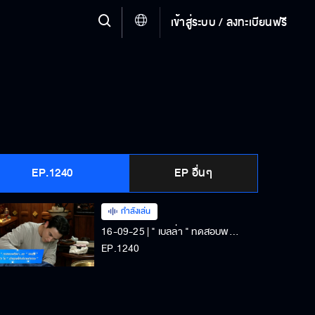
เข้าสู่ระบบ / ลงทะเบียนฟรี
EP.1240
EP อื่นๆ
กำลังเล่น
16-09-25 | " เบลล่า " ทดสอบพลังขา...เตะ " เจมส์จิ " ใน " เจ้าคุณพี่กับอีนางคำดวง "
EP.1240