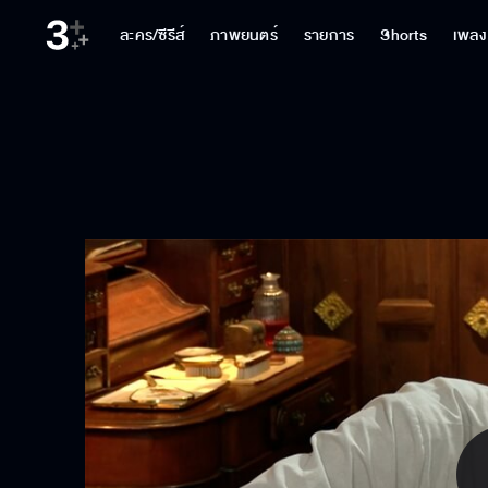
ละคร/ซีรีส์
ภาพยนตร์
รายการ
Shorts
เพลง