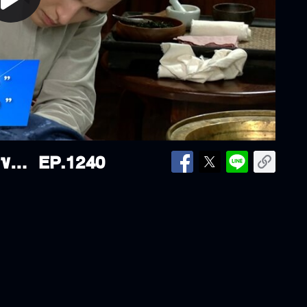
lay
ideo
16-09-25 | " เบลล่า " ทดสอบพลังขา...เตะ " เจมส์จิ " ใน " เจ้าคุณพี่กับอีนางคำดวง "
EP.1240