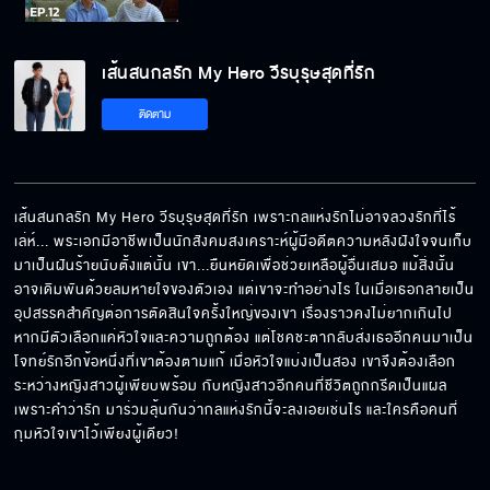
เส้นสนกลรัก My Hero วีรบุรุษสุดที่รัก
EP.12[5/6]
เส้นสนกลรัก My Hero วีรบุรุษสุดที่รัก
ติดตาม
เส้นสนกลรัก My Hero วีรบุรุษสุดที่รัก
EP.12[6/6]
เส้นสนกลรัก My Hero วีรบุรุษสุดที่รัก เพราะกลแห่งรักไม่อาจลวงรักที่ไร้
เล่ห์... พระเอกมีอาชีพเป็นนักสังคมสงเคราะห์ผู้มีอดีตความหลังฝังใจจนเก็บ
มาเป็นฝันร้ายนับตั้งแต่นั้น เขา...ยืนหยัดเพื่อช่วยเหลือผู้อื่นเสมอ แม้สิ่งนั้น
อาจเดิมพันด้วยลมหายใจของตัวเอง แต่เขาจะทำอย่างไร ในเมื่อเธอกลายเป็น
อุปสรรคสำคัญต่อการตัดสินใจครั้งใหญ่ของเขา เรื่องราวคงไม่ยากเกินไป 
หากมีตัวเลือกแค่หัวใจและความถูกต้อง แต่โชคชะตากลับส่งเธออีกคนมาเป็น
โจทย์รักอีกข้อหนึ่งที่เขาต้องตามแก้ เมื่อหัวใจแบ่งเป็นสอง เขาจึงต้องเลือก
ระหว่างหญิงสาวผู้เพียบพร้อม กับหญิงสาวอีกคนที่ชีวิตถูกกรีดเป็นแผล
เพราะคำว่ารัก มาร่วมลุ้นกันว่ากลแห่งรักนี้จะลงเอยเช่นไร และใครคือคนที่
กุมหัวใจเขาไว้เพียงผู้เดียว!