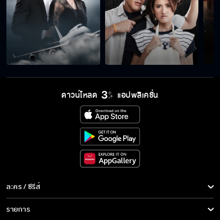
ดาวน์โหลด
แอปพลิเคชั่น
ละคร / ซีรีส์
ละคร/ซีรีส์
รายการ