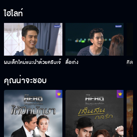
ไฮไลท์
ผมเด็กใหม่แนะนำด้วยครับเจ๊
ตื้อเก่ง
คิดซ
คุณน่าจะชอบ