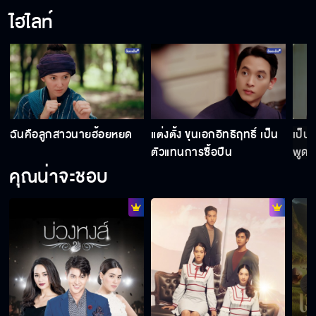
ไฮไลท์
ย
ฉันคือลูกสาวนายฮ้อยหยด
แต่งตั้ง ขุนเอกอิทธิฤทธิ์ เป็น
เป็น
ตัวแทนการซื้อปืน
พูด ฮ
คุณน่าจะชอบ