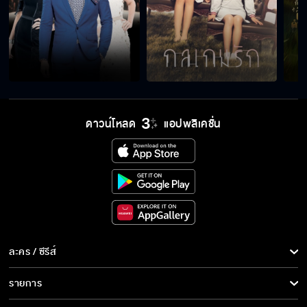
ดาวน์โหลด
แอปพลิเคชั่น
ละคร / ซีรีส์
ละคร/ซีรีส์
รายการ
ซีรีส์นานาชาติ
รายการทั้งหมด