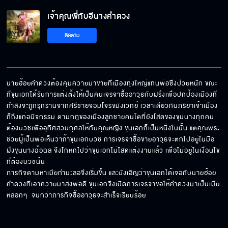
เจ้าคุณพี่กับอีนางคำดวง EP.4[5/5]
เจ้าคุณพี่กับอีนางคำดวง
ติดตาม
นายฮ้อยคำดวงต้องคุมควายมาขายที่เมืองทุ่งใหญ่แทนพ่อซึ่งป่วยหนัก ขณะ
ที่ขุนเอกได้รับการแต่งตั้งให้เป็นคนเจรจาซื้ออาวุธกับฝรั่งเพื่อปกป้องเมืองที่
กำลังจะถูกรุกรานจากศรีชายจอมโจรขมังเวทย์ เวลาเดียวกันภริยาเจ้าเมือง
ก็ถึงแก่อนิจกรรม ตามกฎของเมืองลูกชายคนโตที่ยังโสดของขุนนางทุกคน 
ต้องบวชเพื่ออุทิศส่วนกุศลให้กับคุณหญิง ขุนเอกก็เป็นหนึ่งในนั้น แต่คุณพระ
ช่วยผู้เป็นพ่อเห็นว่าถ้าขุนเอกบวช การเจรจาซื้อขายอาวุธจะตกไปอยู่ในมือ
ฝั่งขุนนางฉ้อฉล จึงโกหกไปว่าขุนเอกไม่โสดแต่งงานแล้ว เพื่อไม่อยู่ในเงื่อนไข
ที่ต้องบวชนั้น  

ภารกิจตามหาเมียกำมะลอจึงเริ่มขึ้น และบังเอิญว่าขุนเอกได้เจอกับนายฮ้อย
คำดวงที่เอาควายมาส่งพอดี ขุนเอกจึงเปิดการเจรจาขอให้คำดวงมาเป็นเมีย
หลอกๆ  จนกว่าภารกิจซื้ออาวุธจะสำเร็จเรียบร้อย