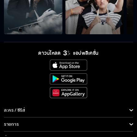
ดาวน์โหลด
แอปพลิเคชั่น
ละคร / ซีรีส์
ละคร/ซีรีส์
รายการ
ซีรีส์นานาชาติ
รายการทั้งหมด