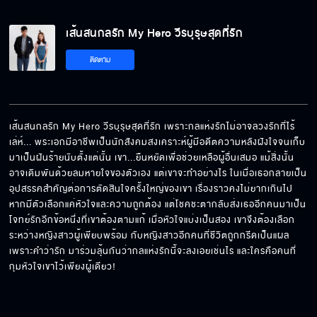
เส้นสนกลรัก My Hero วีรบุรุษสุดที่รัก
ติดตาม
เส้นสนกลรัก My Hero วีรบุรุษสุดที่รัก เพราะกลแห่งรักไม่อาจลวงรักที่ไร้
เล่ห์... พระเอกมีอาชีพเป็นนักสังคมสงเคราะห์ผู้มีอดีตความหลังฝังใจจนเก็บ
มาเป็นฝันร้ายนับตั้งแต่นั้น เขา...ยืนหยัดเพื่อช่วยเหลือผู้อื่นเสมอ แม้สิ่งนั้น
อาจเดิมพันด้วยลมหายใจของตัวเอง แต่เขาจะทำอย่างไร ในเมื่อเธอกลายเป็น
อุปสรรคสำคัญต่อการตัดสินใจครั้งใหญ่ของเขา เรื่องราวคงไม่ยากเกินไป 
หากมีตัวเลือกแค่หัวใจและความถูกต้อง แต่โชคชะตากลับส่งเธออีกคนมาเป็น
โจทย์รักอีกข้อหนึ่งที่เขาต้องตามแก้ เมื่อหัวใจแบ่งเป็นสอง เขาจึงต้องเลือก
ระหว่างหญิงสาวผู้เพียบพร้อม กับหญิงสาวอีกคนที่ชีวิตถูกกรีดเป็นแผล
เพราะคำว่ารัก มาร่วมลุ้นกันว่ากลแห่งรักนี้จะลงเอยเช่นไร และใครคือคนที่
กุมหัวใจเขาไว้เพียงผู้เดียว!