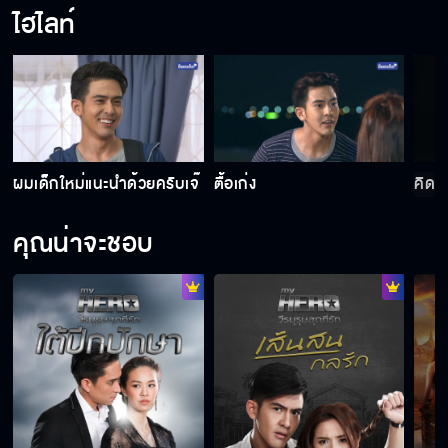
ไฮไลท์
ผมเด็กใหม่แนะนำด้วยครับเจ๊
ตื้อเก่ง
คิดซ
คุณน่าจะชอบ