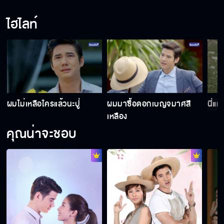
ไฮไลท์
ผมไม่เหลือใครแล้วนะปู่
ผมมาซื้อดอกเบญจมาศสี
นี่แห
เหลือง
คุณน่าจะชอบ