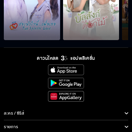
ดาวน์โหลด
แอปพลิเคชั่น
ละคร / ซีรีส์
ละคร/ซีรีส์
รายการ