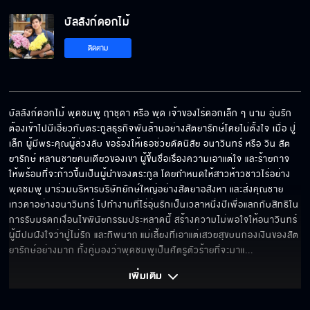
บัลลังก์ดอกไม้ EP.18[5/6]
บัลลังก์ดอกไม้
ติดตาม
บัลลังก์ดอกไม้ EP.18[6/6]
บัลลังก์ดอกไม้ พุดชมพู ฤาชุดา หรือ พุด เจ้าของไร่ดอกเล็ก ๆ นาม อุ่นรัก 
ต้องเข้าไปมีเอี่ยวกับตระกูลธุรกิจพันล้านอย่างสัตยารักษ์โดยไม่ตั้งใจ เมื่อ ปู่
เล็ก ผู้มีพระคุณผู้ล่วงลับ ขอร้องให้เธอช่วยดัดนิสัย อนาวินทร์ หรือ วิน สัต
ยารักษ์ หลานชายคนเดียวของเขา ผู้ขึ้นชื่อเรื่องความเอาแต่ใจ และร้ายกาจ 
ให้พร้อมที่จะก้าวขึ้นเป็นผู้นำของตระกูล โดยกำหนดให้สาวห้าวชาวไร่อย่าง
พุดชมพู มาร่วมบริหารบริษัทยักษ์ใหญ่อย่างสัตยาอสังหา และส่งคุณชาย
เทวดาอย่างอนาวินทร์ ไปทำงานที่ไร่อุ่นรักเป็นเวลาหนึ่งปีเพื่อแลกกับสิทธิใน
การรับมรดกเงื่อนไขพินัยกรรมประหลาดนี้ สร้างความไม่พอใจให้อนาวินทร์ 
ผู้มีปมฝังใจว่าปู่ไม่รัก และทิพนาถ แม่เลี้ยงที่เอาแต่เสวยสุขบนกองเงินของสัต
ยารักษ์อย่างมาก ทั้งคู่มองว่าพุดชมพูเป็นศัตรูตัวร้ายที่จะมาแ
... 
เพิ่มเติม 