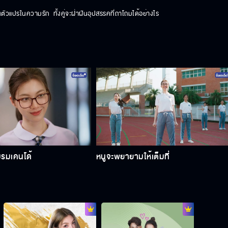
ป็นตัวแปรในความรัก  ทั้งคู่จะฝ่าฝันอุปสรรคที่ถาโถมได้อย่างไร
มรมเคนโด้
หนูจะพยายามให้เต็มที่