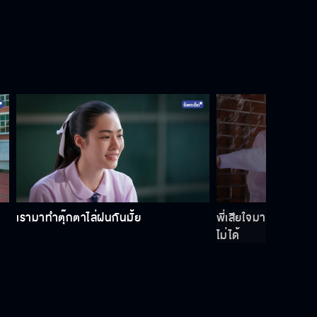
เพียงเธอ EP.12
เพียงเธอ EP.13
เพียงเธอ EP.14
เรามาทำตุ๊กตาไล่ฝนกันมั้ย
พี่เสียใจมาก ที่เป็นตัว
ไม่ได้