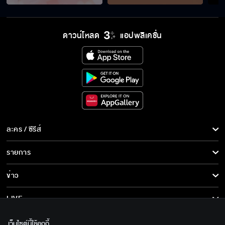
ดาวน์โหลด
แอปพลิเคชั่น
ละคร / ซีรีส์
ละคร/ซีรีส์
รายการ
ซีรีส์นานาชาติ
รายการทั้งหมด
ข่าว
การ์ตูน & เกม
ข่าวทั้งหมด
LIVE
รายการข่าว
ทีวีออนไลน์
เกี่ยวกับเรา
เว็บไซต์นี้ใช้คุกกี้