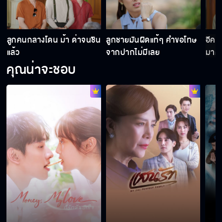
า
ลูกคนกลางโดน ม้า ด่าจนชิน
ลูกชายมันผิดแท้ๆ คำขอโทษ
อีคนใ
แล้ว
จากปากไม่มีเลย
มาด่
คุณน่าจะชอบ