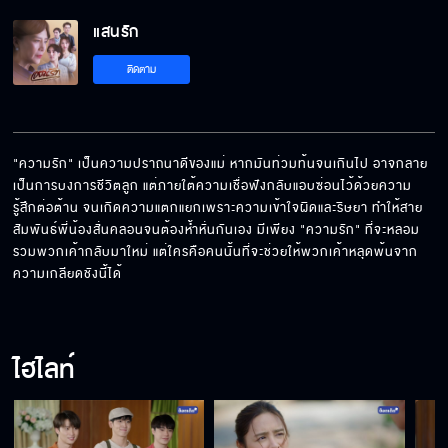
แสนรัก EP.10[5/5]
แสนรัก
ติดตาม
"ความรัก" เป็นความปราถนาดีของแม่ หากมันท่วมท้นจนเกินไป อาจกลาย
เป็นการบงการชีวิตลูก แต่ภายใต้ความเชื่อฟังกลับแอบซ่อนไว้ด้วยความ
รู้สึกต่อต้าน จนเกิดความแตกแยกเพราะความเข้าใจผิดและริษยา ทำให้สาย
สัมพันธ์พี่น้องสั่นคลอนจนต้องห้ำหั่นกันเอง มีเพียง "ความรัก" ที่จะหลอม
รวมพวกเค้ากลับมาใหม่ แต่ใครคือคนนั้นที่จะช่วยให้พวกเค้าหลุดพ้นจาก
ความเกลียดชังนี้ได้
ไฮไลท์