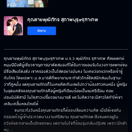
คุณชายพุฒิภัทร สุภาพบุรุษจุฑาเทพ
ติดตาม
คุณชายพุฒิภัทร สุภาพบุรุษจุฑาเทพ ม.ร.ว.พุฒิภัทร จุฑาเทพ ศัลยแพทย์
หนุ่มฝีมือดีผู้เชี่ยวชาญการผ่าตัดสมองที่ได้รับการยอมรับในวงการแพทย์จน
มีชื่อเสียงโด่งดัง เขาครองตัวเป็นโสดอย่างมั่นคง ไม่เคยว่อกแว่กหรือเจ้าชู้
กับใคร โดยเฉพาะ ม.ล.มารตีที่พยายามจะทำตัวใกล้ชิดสนิทสนมในฐานะ
ว่าที่คู่หมั้น แต่คุณชายภัทรก็ไม่เคยคิดเกินเลยไปกว่าน้องสาวคนหนึ่ง ผู้หญิง
ในอุดมคติของคุณชายภัทรคือผู้หญิงที่เรียบร้อยเป็นแม่ศรีเรือน คอย
ปรนนิบัติสามี ไม่ใช่สาวเปรี้ยวอย่างมารตี และไม่คิดว่าจะมีสาวใดทำให้เขา
เคลิบเคลิ้มหลงใหลได้  

         จนกระทั่งวันหนึ่งคุณชายภัทรก็ต้องเปลี่ยนความคิด เมื่อได้เจอกับ
กรองแก้วผู้เข้าประกวดนางงามศรีสยาม คุณชายภัทรตะลึงจนตกอยู่ใน
ภวังค์และกลายเป็นรักแรกพบ แต่ภายในใจที่ร้อนรุ่มกลับปฏิเสธ เพราะนึกตำ
หน
... 