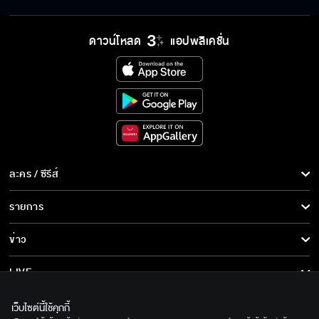
ดาวน์โหลด
แอปพลิเคชั่น
ละคร / ซีรีส์
ละคร/ซีรีส์
รายการ
ซีรีส์นานาชาติ
รายการทั้งหมด
ข่าว
การ์ตูน & เกม
ข่าวทั้งหมด
LIVE
รายการข่าว
ทีวีออนไลน์
เกี่ยวกับเรา
เว็บไซต์นี้ใช้คุกกี้