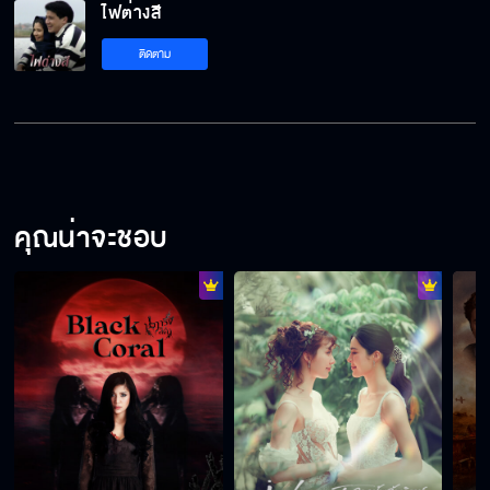
ไฟต่างสี
ไฟต่างสี EP.12
ติดตาม
ไฟต่างสี EP.13
คุณน่าจะชอบ
ไฟต่างสี EP.14