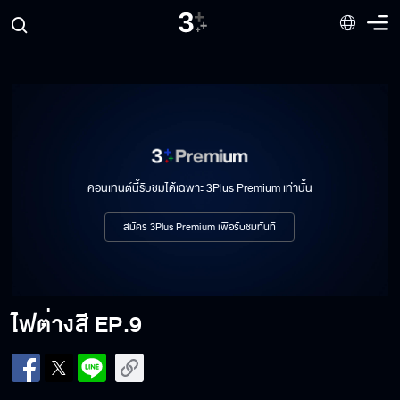
ไฟต่างสี EP.2
ไฟต่างสี EP.3
คอนเทนต์นี้รับชมได้เฉพาะ 3Plus Premium เท่านั้น
ไฟต่างสี EP.4
สมัคร 3Plus Premium เพื่อรับชมทันที
ไฟต่างสี EP.5
ไฟต่างสี
EP.9
ไฟต่างสี EP.6