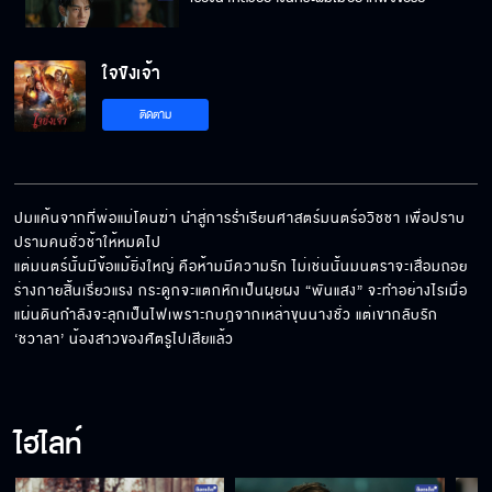
ใจขังเจ้า
อีก 10 วัน เรามาเข้าหอกันนะเจ้าตัวอุ่น
ติดตาม
เขาสั่งให้กระผมฆ่าเพื่อเอาเลือดไปรดน้ำต้นไม้
ปมแค้นจากที่พ่อแม่โดนฆ่า นำสู่การร่ำเรียนศาสตร์มนตร์อวิชชา เพื่อปราบ
ปรามคนชั่วช้าให้หมดไป

แต่มนตร์นั้นมีข้อแม้ยิ่งใหญ่ คือห้ามมีความรัก ไม่เช่นนั้นมนตราจะเสื่อมถอย 
เรื่องเก็บบ้านให้พี่ เดี๋ยวฉันคุยกับผัวได้
ร่างกายสิ้นเรี่ยวแรง กระดูกจะแตกหักเป็นผุยผง “พันแสง” จะทำอย่างไรเมื่อ
แผ่นดินกำลังจะลุกเป็นไฟเพราะกบฎจากเหล่าขุนนางชั่ว แต่เขากลับรัก 
‘ชวาลา’ น้องสาวของศัตรูไปเสียแล้ว
คนเลวอำมหิตจงวิบัติฉิบหายเหมือนอยู่ในนรก
อเวจี
ไฮไลท์
ฉันต้องการสร้อยธรรมจักรเส้นนั้นเป็นค่าชดใช้