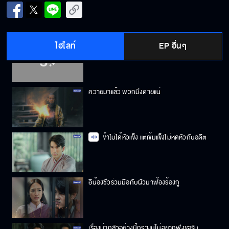
ไม้ครูหลวงปู่โชติ ของพระราชทานจากพ่ออยู่หัว
ไฮไลท์
EP อื่นๆ
กูขอปลุกผีพยาบาททุกๆ ตน ให้มาทำงานบัด
เดี๋ยวนี้
ควายมาแล้ว พวกมึงตายแน่
ข้าไม่ได้หัวแข็ง แต่เข้มแข็งไม่หดหัวกับอดีต
อีน้องชั่วร่วมมือกับผัวมาฟ้องร้องกู
เรื่องน่ากลัวอย่างนี้กระผมไม่อยากฟังขอรับ