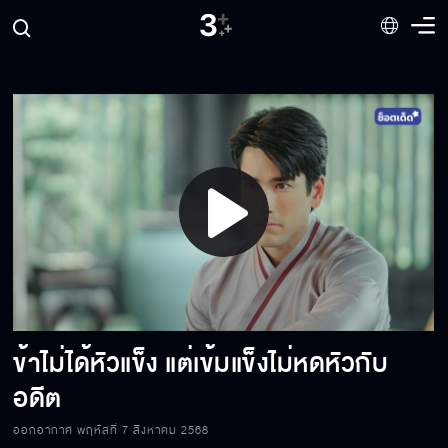
อโยธยาอยู่ในอันตรายแล้ว
ถ้าเอ็งมีใจให้ ละออ เอ็งต้องทำตัวดีกว่านี้
ไม่ว่าจะเกิดชาติภพใด พี่ก็จะขออยู่เคียงข้างเจ้า
เยี่ยงนี้
Play
แค่พี่ได้คิดว่าจะเข้าหอร่างกายมันก็
Video
กระชุ่มกระชวย
ข้าไม่ได้หัวแข็ง แต่เข้มแข็งไม่หดหัวกับ
เป็นเมียทหารต้องมองเขาออกไปรบ มันทรมานใจ
อดีต
ออกอากาศ พฤหัสที่ 7 สิงหาคม 2568