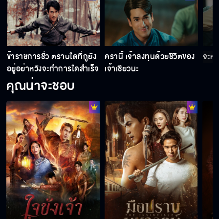
เพราะเราอยากเจอคนที่ตายไปแล้ว คนทรงผีถึงได้
มีงานทำ
า
ข้าราชการชั่ว ตราบใดที่กูยัง
ครานี้ เจ้าลงทุนด้วยชีวิตของ
จะหนี
อยู่อย่าหวังจะทำการใดสำเร็จ
เจ้าเชียวนะ
คุณน่าจะชอบ
หนูที่คิดจะล้มช้าง ต้องใช้หนูหลายๆ ตัว
หรือว่าเราจะโดนทำเสน่ห์จริงๆ เจ้าคะ
เพราะเจ้าตัวอุ่นของพี่ โครงไม้จึงกลายเป็นบ้าน
คุณพี่เลือกที่จะตายก่อนฉัน คุณพี่เห็นแก่ตัว