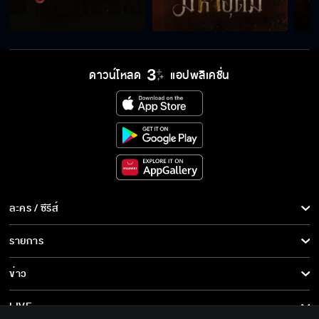
ทำไมไม่บอกกันก่อนว่ารักน้องแล้วคุณพี่ต้องตาย
ดาวน์โหลด
แอปพลิเคชั่น
ตื่นขึ้นมาเถิดหนา เจ้าตัวอุ่นของพี่
เมื่อรับรักเข้ามาในใจ ดอกไผ่จะช่วยเจ้าไม่ได้แล้ว
ละคร / ซีรีส์
ละคร/ซีรีส์
รายการ
เจ้ามีจิตราคะ เจ้าหลงรักใครบอกมา
ซีรีส์นานาชาติ
รายการทั้งหมด
ข่าว
การ์ตูน & เกม
ข่าวทั้งหมด
LIVE
จิตใจชั่วช้าอำมหิต ฆ่าได้แม้กระทั่งน้องสาว