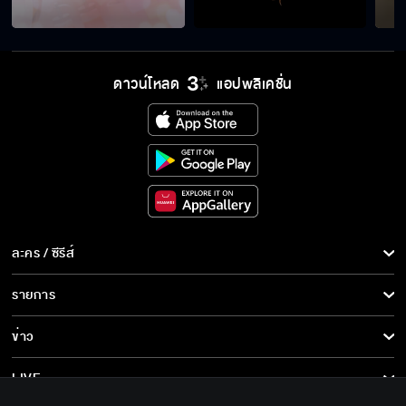
ดาวน์โหลด
แอปพลิเคชั่น
ละคร / ซีรีส์
ละคร/ซีรีส์
รายการ
ซีรีส์นานาชาติ
รายการทั้งหมด
ข่าว
การ์ตูน & เกม
ข่าวทั้งหมด
LIVE
รายการข่าว
ทีวีออนไลน์