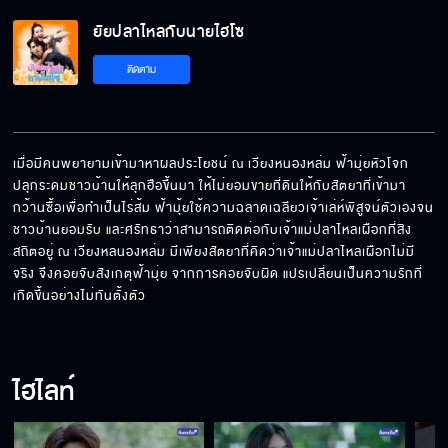
ยัยปลาไหลกับนายไฮโซ
ติดตาม
เมื่อมีคนพยายามเข้ามาหาผลประโยชน์ ณ เวียงหนองหล่ม ฟ้ามุ่ยหัวโจก
ปลุกระดมชาวบ้านให้ลุกฮือขึ้นมา ให้ไม่ยอมขายที่ดินให้กับสัตยาที่เข้ามา
กว้านซื้อเพื่อทำเป็นไร่ส้ม ฟ้ามุ้ยใช้ความฉลาดเฉลียวเจ้าเล่ห์พิสูจน์ตัวเองจน
ชาวบ้านยอมรับ และศรัทธาว่าสามารถติดต่อกับเจ้าแม่ปลาไหลเผือกที่สิง
สถิตอยู่ ณ เวียงหลนองหล่ม มีเพียงสัตยาที่คิดว่าเจ้าแม่ปลาไหลเผือกไม่มี
จริง จึงคอยจับสังเกตุฟ้ามุ่ย จากการคอยจับผิด แปรเปลี่ยนเป็นความรักที่
เกิดขึ้นอย่างไม่ทันตั้งตัว
ไฮไลท์