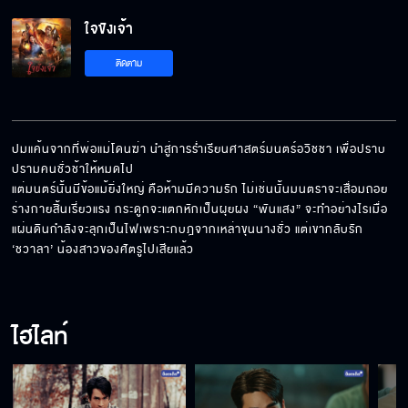
ใจขังเจ้า EP.12[5/5]
ใจขังเจ้า
ติดตาม
ปมแค้นจากที่พ่อแม่โดนฆ่า นำสู่การร่ำเรียนศาสตร์มนตร์อวิชชา เพื่อปราบ
ปรามคนชั่วช้าให้หมดไป

แต่มนตร์นั้นมีข้อแม้ยิ่งใหญ่ คือห้ามมีความรัก ไม่เช่นนั้นมนตราจะเสื่อมถอย 
ร่างกายสิ้นเรี่ยวแรง กระดูกจะแตกหักเป็นผุยผง “พันแสง” จะทำอย่างไรเมื่อ
แผ่นดินกำลังจะลุกเป็นไฟเพราะกบฎจากเหล่าขุนนางชั่ว แต่เขากลับรัก 
‘ชวาลา’ น้องสาวของศัตรูไปเสียแล้ว
ไฮไลท์