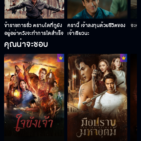
า
ข้าราชการชั่ว ตราบใดที่กูยัง
ครานี้ เจ้าลงทุนด้วยชีวิตของ
จะหนี
อยู่อย่าหวังจะทำการใดสำเร็จ
เจ้าเชียวนะ
คุณน่าจะชอบ