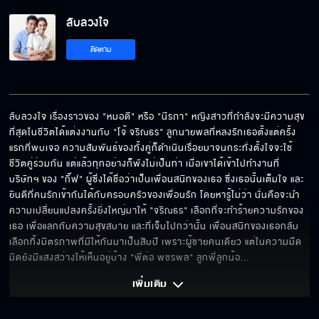
ลับลวงใจ EP.3[5/6]
ลับลวงใจ
ติดตาม
ลับลวงใจ EP.3[6/6]
ลับลวงใจ เรื่องราวของ "หมอดี" หรือ "นีรภา" หญิงสาวที่กำลังจะมีความสุข
ที่สุดในชีวิตได้แต่งงานกับ "โจ้ จริณธร" ลูกนายพลที่หลงรักเธอตั้งแต่ครั้ง
แรกที่พบเจอ ความสัมพันธ์ของทั้งคู่ก็ดำเนินเรื่อยมาจนกระทั่งตั้งใจจะใช้
ชีวิตคู่ร่วมกัน แต่แล้วทุกอย่างก็พังไม่เป็นท่า เมื่อเขาได้เข้าไปทำงานที่
บริษัทฯ ของ "กิ๊ฟ" ผู้ซึ่งได้ชื่อว่าเป็นเพื่อนสนิทของเธอ ซึ่งเธอนั้นเต็มใจ และ
ยินดีที่คนรักเข้ากันได้กับครอบครัวของเพื่อนรัก โดยหารู้ไม่ว่า นั่นคือจะนำ
ความเปลี่ยนแปลงครั้งยิ่งใหญ่มาให้ "จริณธร" เลือกที่จะทำร้ายความรักของ
เธอ เพื่อแลกกับความสุขสบาย และที่เจ็บไปกว่านั้น เพื่อนสนิทของเธอกลับ
เลือกทิ้งมิตรภาพที่มีให้กันมาเป็นสิบปี เพราะผู้ชายคนเดียว แต่ในความมืด
มิดยังมีแสงสว่างให้เห็นอยู่บ้าง "พี่ต่อ พชรพล" ลูกพี่ลูกน้อ
... 
เพิ่มเติม 