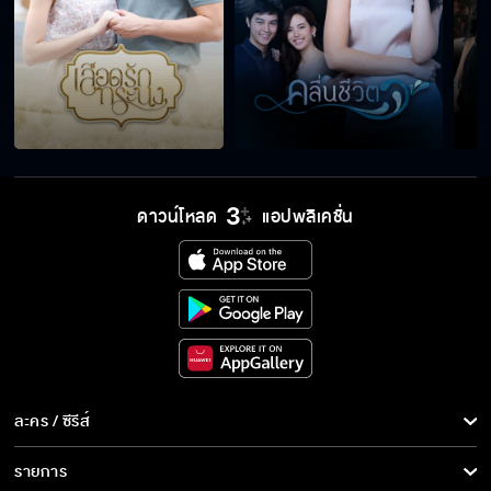
ดาวน์โหลด
แอปพลิเคชั่น
ละคร / ซีรีส์
ละคร/ซีรีส์
รายการ