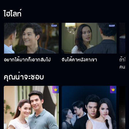
ไฮไลท์
อยากได้มากก็เอากลับไป
จับได้คาหนังคาเขา
ถ้าไ
คนต่
คุณน่าจะชอบ