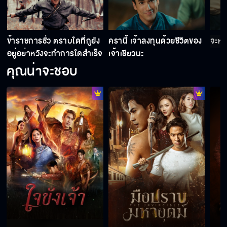
Behind the scene ใจขังเจ้า EP.2
า
ข้าราชการชั่ว ตราบใดที่กูยัง
ครานี้ เจ้าลงทุนด้วยชีวิตของ
จะหนี
อยู่อย่าหวังจะทำการใดสำเร็จ
เจ้าเชียวนะ
คุณน่าจะชอบ
Behind the scene ใจขังเจ้า EP.1