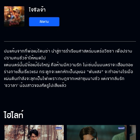
ใจขังเจ้า
Behind the scene ใจขังเจ้า EP.7
ติดตาม
Behind the scene ใจขังเจ้า EP.6
ปมแค้นจากที่พ่อแม่โดนฆ่า นำสู่การร่ำเรียนศาสตร์มนตร์อวิชชา เพื่อปราบ
ปรามคนชั่วช้าให้หมดไป

แต่มนตร์นั้นมีข้อแม้ยิ่งใหญ่ คือห้ามมีความรัก ไม่เช่นนั้นมนตราจะเสื่อมถอย 
Behind the scene ใจขังเจ้า EP.5
ร่างกายสิ้นเรี่ยวแรง กระดูกจะแตกหักเป็นผุยผง “พันแสง” จะทำอย่างไรเมื่อ
แผ่นดินกำลังจะลุกเป็นไฟเพราะกบฎจากเหล่าขุนนางชั่ว แต่เขากลับรัก 
‘ชวาลา’ น้องสาวของศัตรูไปเสียแล้ว
Behind the scene ใจขังเจ้า EP.4
ไฮไลท์
Behind the scene ใจขังเจ้า EP.3