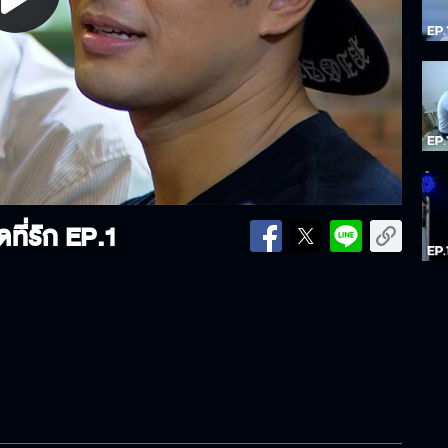
lay
ideo
ที่รัก
EP.1