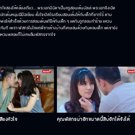
ยผูกใจสองให้คล้องเกี่ยว... พระเอกมีบิดาเป็นครูสอนเต้นบัลเล่ พระเอกจึงเปิด
ต้นหนุ่มฝีมือเยี่ยม ตั้งใจเปิดโรงเรียนสอนเต้นให้กับเด็กที่ยากไร้ ตาม
่อให้สำเร็จด้วยการสอนเต้นฟรีให้กับเด็ก ๆ แต่กับถูกลอบทำร้าย แหวน
นที เพราะพัสกรไม่ใช่แค่พี่ชายข้างบ้านที่เคยเล่นด้วยกันตอนเด็ก แต่เขายัง
 แต่แหวนพลอยก็ไม่เคยลืมพัสกรจากใจ
สียงหัวใจ
คุณพัสกรน่าฮักขนาดนี้สิบ่ฮักได้จังได๋