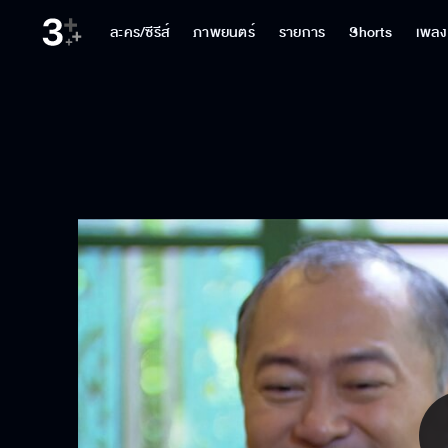
ละคร/ซีรีส์
ภาพยนตร์
รายการ
Shorts
เพลง