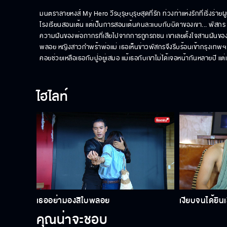
มนตราลายหงส์ My Hero วีรบุรุษบุรุษสุดที่รัก ท่วงท่าแห่งรักที่เริ่งร่า
โรงเรียนสอนเต้น แต่เป็นการสอนเต้นคนละแบบกับบิดาของเขา... พัสกร นักเ
ความฝันของพ่อภากรที่เสียไปจากการถูกรถชน เขาเลยตั้งใจสานฝันของพ
พลอย หญิงสาวกำพร้าพ่อแม่ เธอเห็นข่าวพัสกรจึงรีบร้อนเข้ากรุงเทพฯ ทั
คอยช่วยเหลือเธอกับปู่อยู่เสมอ แม้เธอกับเขาไม่ได้เจอหน้ากันหลายปี
ไฮไลท์
เธออย่ามองสิใบพลอย
เงียบจนได้ยินเ
คุณน่าจะชอบ