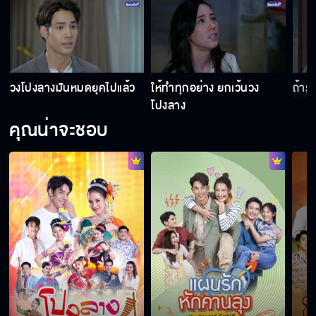
วงโปงลางมันหมดยุคไปแล้ว
ให้ทำทุกอย่าง ยกเว้นวง
ถ้ารู
โปงลาง
คุณน่าจะชอบ