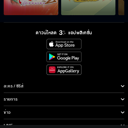
ดาวน์โหลด
แอปพลิเคชั่น
ละคร / ซีรีส์
ละคร/ซีรีส์
รายการ
ซีรีส์นานาชาติ
รายการทั้งหมด
ข่าว
การ์ตูน & เกม
ข่าวทั้งหมด
LIVE