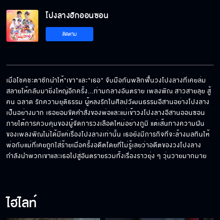
โปงลางฮักออนซอน EP.15[5/6]
โปงลางฮักออนซอน
ติดตาม
โปงลางฮักออนซอน EP.15[6/6]
เมื่อโชคชะตาชักนำให้"เขา"และ"เธอ" จับมือกันพลิกฟื้นวงโปงลางที่เคยล่ม
สลายให้กลับมายิ่งใหญ่อีกครั้ง...ท่ามกลางอันตราย เพลงพิณ สาวสายลุย สู้
คน ฉลาด รักความยุติธรรม ผู้หลงรักในศิลปวัฒนธรรมอีสานอย่างโปงลาง
เป็นอย่างมาก เธอยอมขัดคำสั่งของพ่อและแม่เข้าวงโปงลางอีสานออนซอน 
ภายใต้การควบคุมของผู้จัดการวงเลือดใหม่อย่างภูมิ แต่เส้นทางความฝัน
ของเพลงพิณไม่ได้มีแค่เรื่องโปงลางเท่านั้น เธอยังมีภารกิจที่จะล้างมลทินให้
พ่อกับแม่ที่เคยถูกใส่ร้ายเมื่อครั้งอดีตโดยที่ไม่รู้เลยว่าอดีตของวงโปงลาง
กำลังนำพวกเขาและเธอไปสู่อันตรายรวมทั้งเรื่องราวยุ่ง ๆ วุ่นวายมากมาย
ไฮไลท์