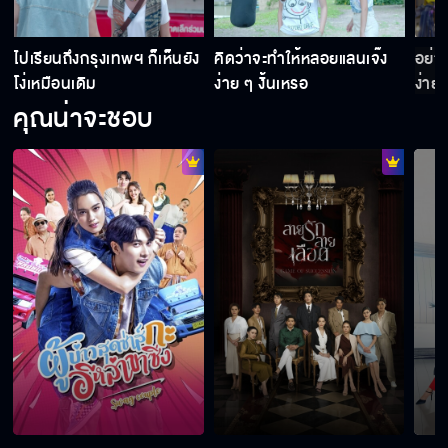
ป
ไปเรียนถึงกรุงเทพฯ ก็เห็นยัง
คิดว่าจะทำให้หลอยแลนเจ๊ง
อย่า
โง่เหมือนเดิม
ง่าย ๆ งั้นเหรอ
ง่าย 
คุณน่าจะชอบ