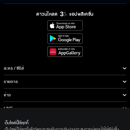
ดาวน์โหลด
แอปพลิเคชั่น
ละคร / ซีรีส์
ละคร/ซีรีส์
รายการ
ซีรีส์นานาชาติ
รายการทั้งหมด
ข่าว
การ์ตูน & เกม
ข่าวทั้งหมด
LIVE
รายการข่าว
ทีวีออนไลน์
เกี่ยวกับเรา
เว็บไซต์นี้ใช้คุกกี้
ข่าวประชาสัมพันธ์
เว็บไซต์นี้ใช้คุกกี้เพื่อวัตถุประสงค์ในการปรับปรุงประสบการณ์ของผู้ใช้ให้ดียิ่งขึ้น