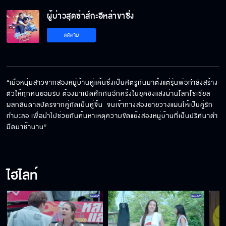
ผู้บ่าวสุดซ่าส์กะอีหล่าขาซิ่ง
ผู้บ่าวสุดซ่าส์กะอีหล่าขาซิ่ง EP.21
ติดตาม
ผู้บ่าวสุดซ่าส์กะอีหล่าขาซิ่ง EP.22
“เมื่อหนุ่มสาวจากสองหมู่บ้านคู่แค้นซึ่งเป็นศัตรูกันมาตั้งแต่รุ่นพ่อกำลังสร้าง
ตัวให้ทุกคนยอมรับ ต้องมาเปิดศึกกันอีกครั้งในยุคชิงแสงผ่านโลกโซเชียล 
ผลกลับตาลปัตรจากคู่กัดเป็นคู่จิ้น  จนเข้าทางสองยายวางแผนให้เป็นคู่รัก
ผู้บ่าวสุดซ่าส์กะอีหล่าขาซิ่ง EP.23
กำมะลอ เพื่อนำไปช่วยกันค้นหาเหตุความขัดแย้งสองหมู่บ้านที่เป็นปริศนาดำ
มืดมาช้านาน”
ผู้บ่าวสุดซ่าส์กะอีหล่าขาซิ่ง EP.24
ไฮไลท์