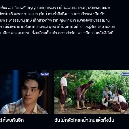
มเฮี้ยนของ “ผีมะลิ” วิญญาณที่ถูกจองจำ เฝ้ารอวันทวงคืนทุกสิ่งและเปิดเผย
พร่ในเรือนพระยาธรรมานุรักษ์ ต่างร่ำลือถึงความน่ากลัวของ “ผีมะลิ” 
อนพระยาธรรมานุรักษ์ เด็กสาวกำพร้าที่ คุณหญิงแข แม่ของพระยาธรรมานุ
ลิ แต่ยิ่งพยายามสืบหาความจริง บุษบงก็ยิ่งมืดแปดด้าน และรู้สึกถึงความลับที่
ยงคนเดียวของคุณธรรม ทั้งเกลียดทั้งกลัว อยากกำจัด เพราะมีความหลังฝังใจที่
ะได้พบกันอีก
ฉันไม่กลัวใครหน้าไหนแล้วทั้งนั้น