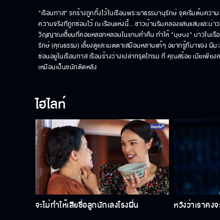
"เรือนทาส" รกร้างถูกทิ้งไว้ในเรือนพระยาธรรมานุรักษ์ จุดเริ่มต้นควา
ความจริงที่ถูกซ่อนไว้ ณ เรือนแห่งนี้…ชาวบ้านริมคลองแสนแสบและบ่าวไ
วิญญาณเฮี้ยนที่คอยหลอกหลอนในยามค่ำคืน ทำให้ "บุษบง" บ่าวในเรื
รักษ์ (คุณธรรม) เลี้ยงดูและเมตตาเสมือนหลานแท้ๆ อยากรู้ที่มาของ ผีมะ
ซ่อนอยู่ในเรือนทาส เรือนร้างว่างเปล่าทรุดโทรม ที่ คุณสร้อย เมียเพี
เหมือนเป็นชนักติดหลัง
ไฮไลท์
จะไม่ทำให้เสียชื่อลูกนักเลงโรงฝิ่น
หวังว่าเราคงจ