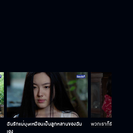
ฉันรักแม่บุษเหมือนเป็นลูกหลานของฉัน
พวกเราก็รังเกียจคุณ
เอง