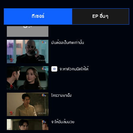
ทีเซอร์
EP อื่นๆ
เขาคือนักมวยที่มาแรงที่สุด
มันต้องเป็นศพเท่านั้น
จะหาตัวคนผิดให้ได้
ใครวางยาเอ็ง
จะให้ฉันล้มมวย