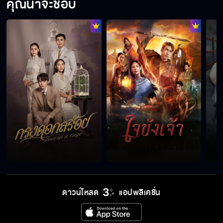
คุณน่าจะชอบ
นักมวยใหม่ มีดีแค่เบ้าหน้า
อยากเป็นนักมวยไม่ใช่เหรอ
นับ8 เริ่ม 2 มิ.ย.
ดาวน์โหลด
แอปพลิเคชั่น