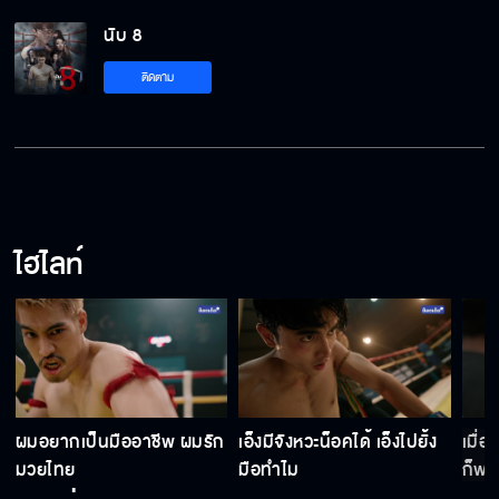
นับ 8
เอารางวัลไปด้วย มันรกว่ะ
ติดตาม
วันที่ได้แชมป์ คือวันตายของแก
ไฮไลท์
ฝากพ่อแม่ฉันด้วย
แพ้น็อคให้ฉันได้ไหม
ผมอยากเป็นมืออาชีพ ผมรัก
เอ็งมีจังหวะน็อคได้ เอ็งไปยั้ง
เมื่
ไม่อยากแข่งก็ต้องแข่ง
มวยไทย
มือทำไม
ก็พอ