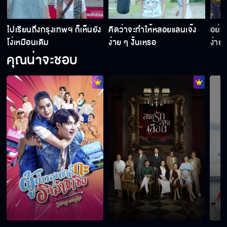
ป
ไปเรียนถึงกรุงเทพฯ ก็เห็นยัง
คิดว่าจะทำให้หลอยแลนเจ๊ง
อย่า
โง่เหมือนเดิม
ง่าย ๆ งั้นเหรอ
ง่าย 
คุณน่าจะชอบ