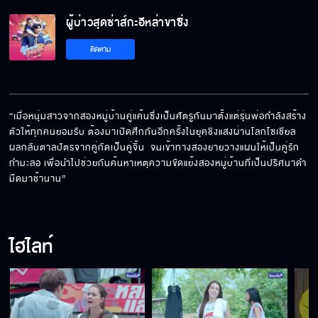
ผู้บ่าวสุดซ่าส์กะอีหล่าขาซิ่ง
ติดตาม
“เมื่อหนุ่มสาวจากสองหมู่บ้านคู่แค้นซึ่งเป็นศัตรูกันมาตั้งแต่รุ่นพ่อกำลังสร้าง
ตัวให้ทุกคนยอมรับ ต้องมาเปิดศึกกันอีกครั้งในยุคชิงแสงผ่านโลกโซเชียล 
ผลกลับตาลปัตรจากคู่กัดเป็นคู่จิ้น  จนเข้าทางสองยายวางแผนให้เป็นคู่รัก
กำมะลอ เพื่อนำไปช่วยกันค้นหาเหตุความขัดแย้งสองหมู่บ้านที่เป็นปริศนาดำ
มืดมาช้านาน”
ไฮไลท์