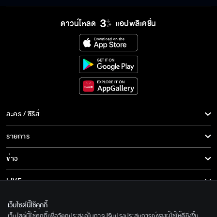
ดาวน์โหลด
แอปพลิเคชั่น
ละคร / ซีรีส์
ละคร/ซีรีส์
รายการ
ซีรีส์นานาชาติ
รายการทั้งหมด
ข่าว
การ์ตูน & เกม
ข่าวทั้งหมด
LIVE
รายการข่าว
ทีวีออนไลน์
เกี่ยวกับเรา
เว็บไซต์นี้ใช้คุกกี้
ข่าวประชาสัมพันธ์
เว็บไซต์นี้ใช้คุกกี้เพื่อวัตถุประสงค์ในการปรับปรุงประสบการณ์ของผู้ใช้ให้ดียิ่งขึ้น