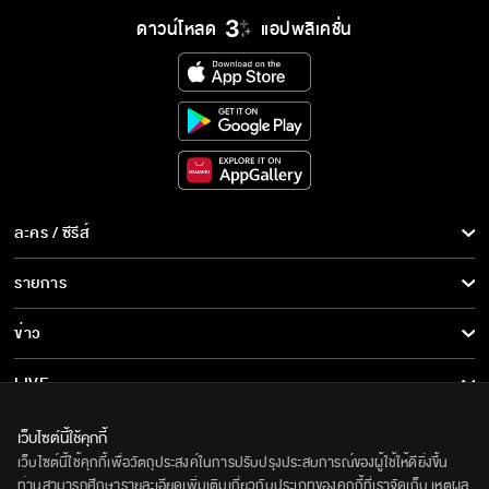
ดาวน์โหลด
แอปพลิเคชั่น
ละคร / ซีรีส์
ละคร/ซีรีส์
รายการ
ซีรีส์นานาชาติ
รายการทั้งหมด
ข่าว
การ์ตูน & เกม
ข่าวทั้งหมด
LIVE
รายการข่าว
ทีวีออนไลน์
เกี่ยวกับเรา
เว็บไซต์นี้ใช้คุกกี้
ข่าวประชาสัมพันธ์
เว็บไซต์นี้ใช้คุกกี้เพื่อวัตถุประสงค์ในการปรับปรุงประสบการณ์ของผู้ใช้ให้ดียิ่งขึ้น
BEC World
ติดตามเราได้ที่
ท่านสามารถศึกษารายละเอียดเพิ่มเติมเกี่ยวกับประเภทของคุกกี้ที่เราจัดเก็บ เหตุผล