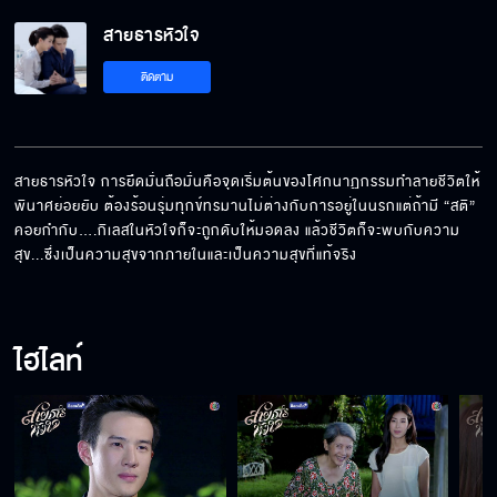
สายธารหัวใจ EP.18[5/6]
สายธารหัวใจ
ติดตาม
สายธารหัวใจ EP.18[6/6]
สายธารหัวใจ การยึดมั่นถือมั่นคือจุดเริ่มต้นของโศกนาฏกรรมทำลายชีวิตให้
พินาศย่อยยับ ต้องร้อนรุ่มทุกข์ทรมานไม่ต่างกับการอยู่ในนรกแต่ถ้ามี “สติ” 
คอยกำกับ….กิเลสในหัวใจก็จะถูกดับให้มอดลง แล้วชีวิตก็จะพบกับความ
สุข...ซึ่งเป็นความสุขจากภายในและเป็นความสุขที่แท้จริง
ไฮไลท์