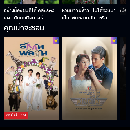
อย่างน้อยผมก็ได้เคลียร์ตัว
ชวนมากินข้าว...ไม่ได้ชวนมา
เมื่อ
เอง...กับคนที่ผมแคร์
เป็นแฟนหลานฉัน...หรือ
อยากจะเป็น ?
คุณน่าจะชอบ
ตอนใหม่
EP.
14