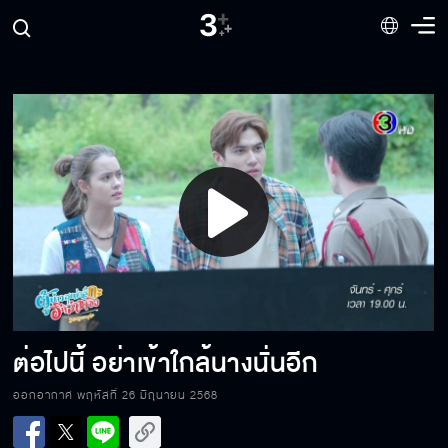
เพื่อนไม่หักหลังกัน
แยกไม่ออกว่าจริงหรือหลอก
Play
ผมรักลูกสาวพ่อจริงๆนะ
Video
ระวังเล่นบทแฟนจนอินขึ้นมานะ
ต่อไปนี้ อย่าเข้าใกล้นางนั่นอีก
ออกอากาศ พฤหัสที่ 26 มิถุนายน 2568
เอาอีแหลมออกไปให้พ้นทาง