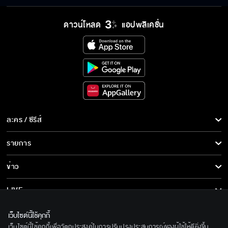
ผู้บ่าวสุดซ่าส์กะอีหล่าขาซิ่ง เริ่ม 10 มิ.ย
ดาวน์โหลด
แอปพลิเคชั่น
ละคร / ซีรีส์
ละคร/ซีรีส์
รายการ
ซีรีส์นานาชาติ
รายการทั้งหมด
ข่าว
การ์ตูน & เกม
ข่าวทั้งหมด
LIVE
รายการข่าว
ทีวีออนไลน์
เกี่ยวกับเรา
เว็บไซต์นี้ใช้คุกกี้
ข่าวประชาสัมพันธ์
เว็บไซต์นี้ใช้คุกกี้เพื่อวัตถุประสงค์ในการปรับปรุงประสบการณ์ของผู้ใช้ให้ดียิ่งขึ้น