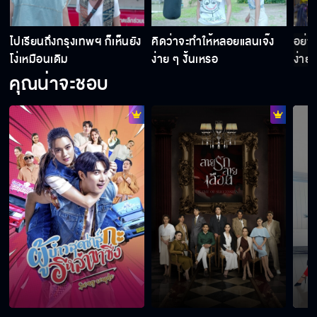
ล่อให้มันตายใจ
ป
ไปเรียนถึงกรุงเทพฯ ก็เห็นยัง
คิดว่าจะทำให้หลอยแลนเจ๊ง
อย่า
โง่เหมือนเดิม
ง่าย ๆ งั้นเหรอ
ง่าย 
คุณน่าจะชอบ
ตัวต่อตัวไหมละ
ตัดราคากันแบบนี้ ก็ต้องสู้กลับ
อยากได้ลูกค้า ต้องจัดโปรโมชั่น
เชื่อใจเราได้ไหม