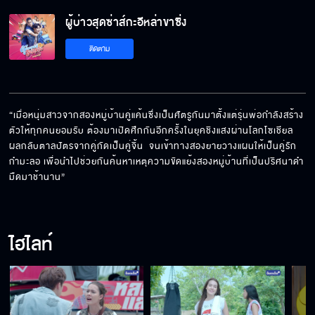
ผู้บ่าวสุดซ่าส์กะอีหล่าขาซิ่ง
อยากให้แหลมสนใจเหรอ
ติดตาม
อย่าให้เห็นหน้าอีก
“เมื่อหนุ่มสาวจากสองหมู่บ้านคู่แค้นซึ่งเป็นศัตรูกันมาตั้งแต่รุ่นพ่อกำลังสร้าง
ตัวให้ทุกคนยอมรับ ต้องมาเปิดศึกกันอีกครั้งในยุคชิงแสงผ่านโลกโซเชียล 
ผลกลับตาลปัตรจากคู่กัดเป็นคู่จิ้น  จนเข้าทางสองยายวางแผนให้เป็นคู่รัก
หมู่บ้านเราไม่เคยมีปอบ
กำมะลอ เพื่อนำไปช่วยกันค้นหาเหตุความขัดแย้งสองหมู่บ้านที่เป็นปริศนาดำ
มืดมาช้านาน”
ทำเกินไปแล้วนะ
ไฮไลท์
มาแอบดูทำไม