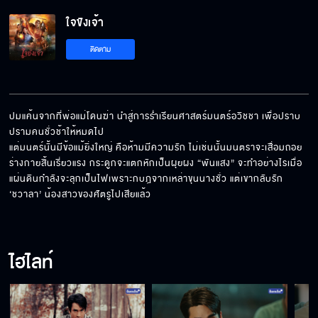
ใจขังเจ้า EP.5
ใจขังเจ้า
ติดตาม
ใจขังเจ้า EP.6
ปมแค้นจากที่พ่อแม่โดนฆ่า นำสู่การร่ำเรียนศาสตร์มนตร์อวิชชา เพื่อปราบ
ปรามคนชั่วช้าให้หมดไป

ใจขังเจ้า EP.7
แต่มนตร์นั้นมีข้อแม้ยิ่งใหญ่ คือห้ามมีความรัก ไม่เช่นนั้นมนตราจะเสื่อมถอย 
ร่างกายสิ้นเรี่ยวแรง กระดูกจะแตกหักเป็นผุยผง “พันแสง” จะทำอย่างไรเมื่อ
แผ่นดินกำลังจะลุกเป็นไฟเพราะกบฎจากเหล่าขุนนางชั่ว แต่เขากลับรัก 
‘ชวาลา’ น้องสาวของศัตรูไปเสียแล้ว
ใจขังเจ้า EP.8
ไฮไลท์
ใจขังเจ้า EP.9