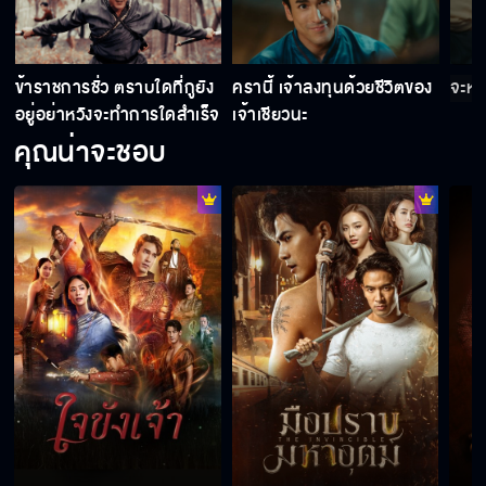
ใจขังเจ้า EP.10
า
ข้าราชการชั่ว ตราบใดที่กูยัง
ครานี้ เจ้าลงทุนด้วยชีวิตของ
จะหนี
ใจขังเจ้า EP.11
อยู่อย่าหวังจะทำการใดสำเร็จ
เจ้าเชียวนะ
คุณน่าจะชอบ
ใจขังเจ้า EP.12
ใจขังเจ้า EP.13
ใจขังเจ้า EP.14