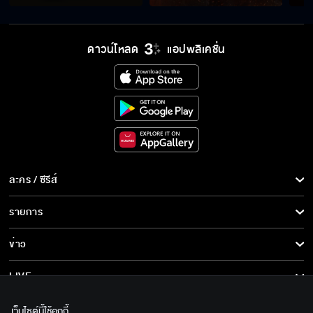
ใจขังเจ้า EP.15
ดาวน์โหลด
แอปพลิเคชั่น
ใจขังเจ้า EP.16
ใจขังเจ้า EP.17
ละคร / ซีรีส์
ใจขังเจ้า EP.18
ละคร/ซีรีส์
รายการ
ซีรีส์นานาชาติ
รายการทั้งหมด
ข่าว
ใจขังเจ้า EP.19
การ์ตูน & เกม
ข่าวทั้งหมด
LIVE
รายการข่าว
ทีวีออนไลน์
เกี่ยวกับเรา
เว็บไซต์นี้ใช้คุกกี้
ใจขังเจ้า EP.20