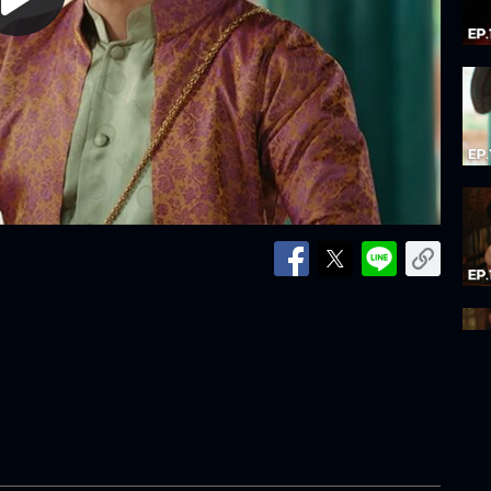
lay
ideo