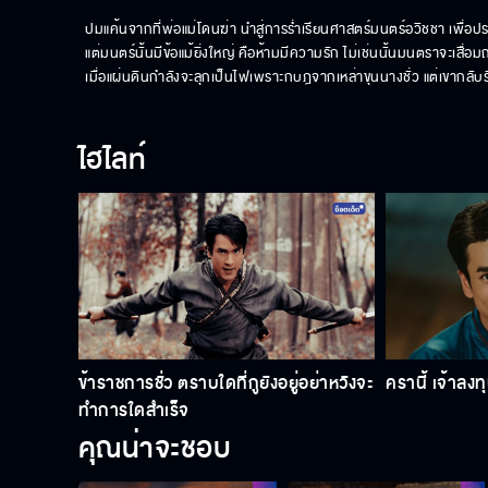
ปมแค้นจากที่พ่อแม่โดนฆ่า นำสู่การร่ำเรียนศาสตร์มนตร์อวิชชา เพื่อป
แต่มนตร์นั้นมีข้อแม้ยิ่งใหญ่ คือห้ามมีความรัก ไม่เช่นนั้นมนตราจะเสื่
เมื่อแผ่นดินกำลังจะลุกเป็นไฟเพราะกบฎจากเหล่าขุนนางชั่ว แต่เขากลับร
ไฮไลท์
ข้าราชการชั่ว ตราบใดที่กูยังอยู่อย่าหวังจะ
ครานี้ เจ้าลงท
ทำการใดสำเร็จ
คุณน่าจะชอบ