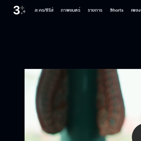
ละคร/ซีรีส์
ภาพยนตร์
รายการ
Shorts
เพลง