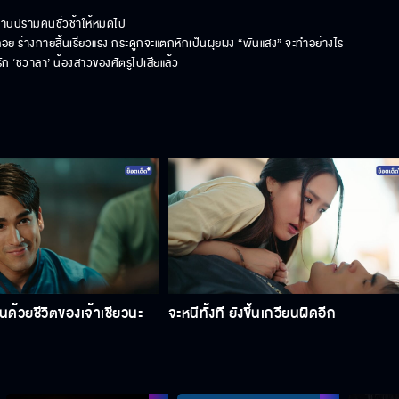
ราบปรามคนชั่วช้าให้หมดไป

อมถอย ร่างกายสิ้นเรี่ยวแรง กระดูกจะแตกหักเป็นผุยผง “พันแสง” จะทำอย่างไร
ัก ‘ชวาลา’ น้องสาวของศัตรูไปเสียแล้ว
ุนด้วยชีวิตของเจ้าเชียวนะ
จะหนีทั้งที ยังขึ้นเกวียนผิดอีก