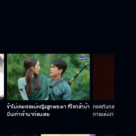
ข้าไม่เคยเจอแม่หญิงลูกพระยา ที่ใจกล้าบ้า
กอดกันกลางตลาด ต้
บิ่นเท่าเจ้ามาก่อนเลย
การแต่งงาน