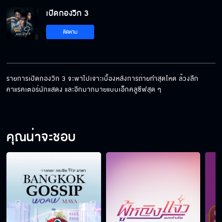
เปิดกองวิก 3
เปิดกองวิก 3 " แสนรัก "
ติดตาม
เปิดกองวิก 3 " ยัยปลาไหลกับนายไฮโซ "
รายการเปิดกองวิก 3 จะพาไปเจาะเบื้องหลังการถ่ายทำสุดโหด ล้วงลึก
คาแรคเตอร์นักแสดง และอีกมากมายแบบเอ็กคลูซีฟสุด ๆ
เปิดกองวิก 3 "เจ้าคุณพี่กับอีนางคำดวง"
คุณน่าจะชอบ
เปิดกองวิก 3 น้ำผึ้งขม
เปิดกองวิก 3 ยิหวาดาตัง