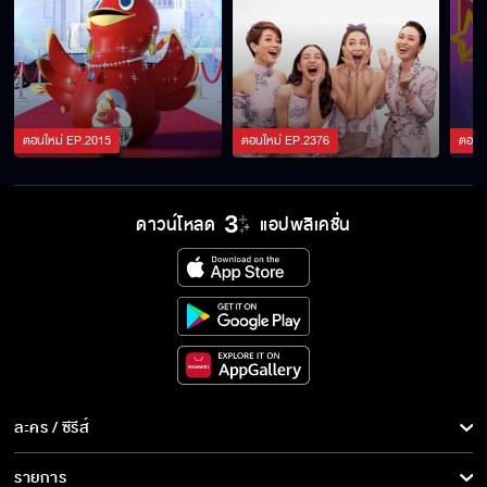
เปิดกองวิก 3 ก็รักมันปักใจ
ตอนใหม่
EP.
2015
ตอนใหม่
EP.
2376
ตอนใ
เปิดกองวิก 3 ปิ่นอนงค์
ดาวน์โหลด
แอปพลิเคชั่น
เปิดกองวิก 3 รักหักหลัง
เปิดกองวิก 3 โทษฐานที่รักเธอ
ละคร / ซีรีส์
เปิดกองวิก 3 รักได้หรือ Young
ละคร/ซีรีส์
รายการ