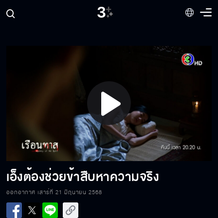
หาหมอผีที่เก่งที่สุดมา
คุณหญิงสิ้นแล้วเจ้าค่ะ
Play
รักกูไม่ใช่เหรอ
Video
กูจะเป็นคุณหญิงแทนมันเอง
เอ็งต้องช่วยข้าสืบหาความจริง
ออกอากาศ เสาร์ที่ 21 มิถุนายน 2568
เอาไปขังที่เรือนทาส