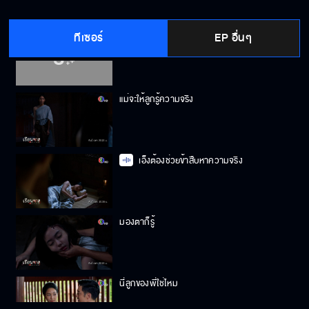
ทีเซอร์
EP อื่นๆ
ตามใจลูกจนเสียคน
แม่จะให้ลูกรู้ความจริง
เอ็งต้องช่วยข้าสืบหาความจริง
มองตาก็รู้
นี่ลูกของพี่ใช่ไหม