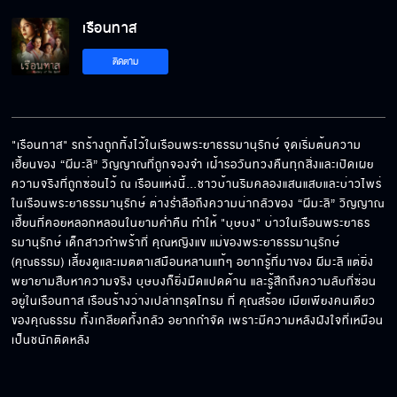
เรือนทาส
ไม่ต้องกลับมาที่เรือนอีก
ติดตาม
ถอนมนต์ต้องใช้เลือดบริสุทธิ์
"เรือนทาส" รกร้างถูกทิ้งไว้ในเรือนพระยาธรรมานุรักษ์ จุดเริ่มต้นความ
เฮี้ยนของ “ผีมะลิ” วิญญาณที่ถูกจองจำ เฝ้ารอวันทวงคืนทุกสิ่งและเปิดเผย
ความจริงที่ถูกซ่อนไว้ ณ เรือนแห่งนี้…ชาวบ้านริมคลองแสนแสบและบ่าวไพร่
ปล่อยฉันนะอีผีบ้า
ในเรือนพระยาธรรมานุรักษ์ ต่างร่ำลือถึงความน่ากลัวของ “ผีมะลิ” วิญญาณ
เฮี้ยนที่คอยหลอกหลอนในยามค่ำคืน ทำให้ "บุษบง" บ่าวในเรือนพระยาธร
รมานุรักษ์ เด็กสาวกำพร้าที่ คุณหญิงแข แม่ของพระยาธรรมานุรักษ์ 
(คุณธรรม) เลี้ยงดูและเมตตาเสมือนหลานแท้ๆ อยากรู้ที่มาของ ผีมะลิ แต่ยิ่ง
เรือนนี้ฉันใหญ่สุด
พยายามสืบหาความจริง บุษบงก็ยิ่งมืดแปดด้าน และรู้สึกถึงความลับที่ซ่อน
อยู่ในเรือนทาส เรือนร้างว่างเปล่าทรุดโทรม ที่ คุณสร้อย เมียเพียงคนเดียว
ของคุณธรรม ทั้งเกลียดทั้งกลัว อยากกำจัด เพราะมีความหลังฝังใจที่เหมือน
เป็นชนักติดหลัง
เรือนทาส