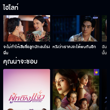
ไฮไลท์
กูจะขังมึงไว้ที่เรือนทาสชั่วกัปชั่วกัลป์
ผมจะไม่กลับมาที่นี่อีก
ย
จะไม่ทำให้เสียชื่อลูกนักเลงโรง
หวังว่าเราคงจะได้พบกันอีก
ฉันไ
ฝิ่น
นั้น
ผมจะแต่งงานขอมาเรียนท่านเจ้าคุณ
คุณน่าจะชอบ
แสงเกลียดคุณพ่อ
ฉันรักนาย นายพาฉันหนีได้มั้ย