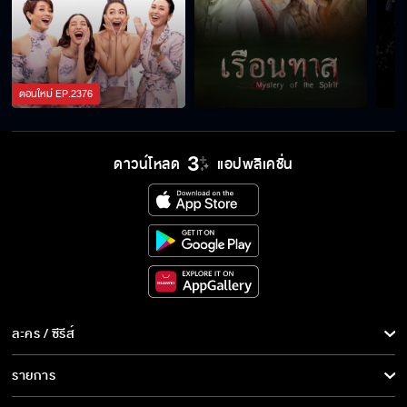
กรรมเกิดจากการกระทำ
ตอนใหม่
EP.
2376
แสงไม่ยอมแต่งงานเด็ดขาด
ดาวน์โหลด
แอปพลิเคชั่น
เธอต้องลืมคนที่บ้านนั้นให้หมด
กูเกลียดมึง!!
ละคร / ซีรีส์
ละคร/ซีรีส์
ให้น้องได้อยู่รับใช้คุณพี่นะเจ้าคะ
รายการ
ซีรีส์นานาชาติ
รายการทั้งหมด