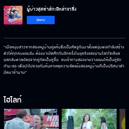
ผู้บ่าวสุดซ่าส์กะอีหล่าขาซิ่ง
ติดตาม
“เมื่อหนุ่มสาวจากสองหมู่บ้านคู่แค้นซึ่งเป็นศัตรูกันมาตั้งแต่รุ่นพ่อกำลังสร้าง
ตัวให้ทุกคนยอมรับ ต้องมาเปิดศึกกันอีกครั้งในยุคชิงแสงผ่านโลกโซเชียล 
ผลกลับตาลปัตรจากคู่กัดเป็นคู่จิ้น  จนเข้าทางสองยายวางแผนให้เป็นคู่รัก
กำมะลอ เพื่อนำไปช่วยกันค้นหาเหตุความขัดแย้งสองหมู่บ้านที่เป็นปริศนาดำ
มืดมาช้านาน”
ไฮไลท์