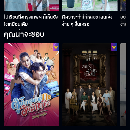
ป
ไปเรียนถึงกรุงเทพฯ ก็เห็นยัง
คิดว่าจะทำให้หลอยแลนเจ๊ง
อย่า
โง่เหมือนเดิม
ง่าย ๆ งั้นเหรอ
ง่าย 
คุณน่าจะชอบ