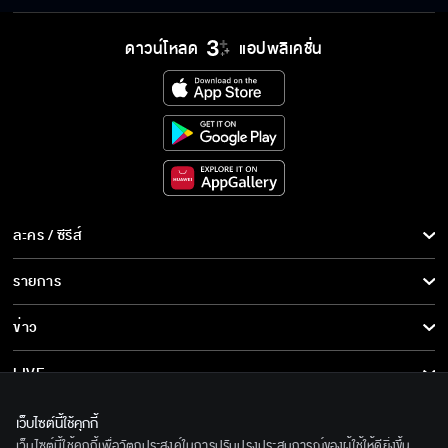
ดาวน์โหลด
แอปพลิเคชั่น
ละคร / ซีรีส์
ละคร/ซีรีส์
รายการ
ซีรีส์นานาชาติ
รายการทั้งหมด
ข่าว
การ์ตูน & เกม
ข่าวทั้งหมด
LIVE
รายการข่าว
ทีวีออนไลน์
เกี่ยวกับเรา
เว็บไซต์นี้ใช้คุกกี้
ข่าวประชาสัมพันธ์
เว็บไซต์นี้ใช้คุกกี้เพื่อวัตถุประสงค์ในการปรับปรุงประสบการณ์ของผู้ใช้ให้ดียิ่งขึ้น