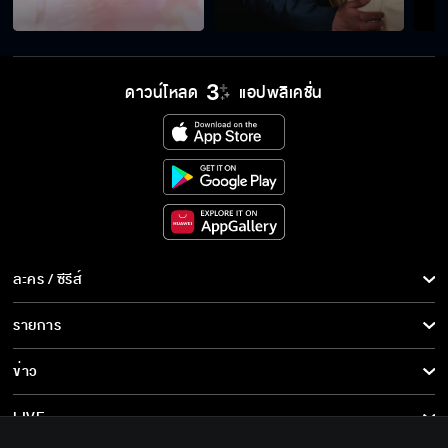
ดาวน์โหลด
แอปพลิเคชั่น
ละคร / ซีรีส์
ละคร/ซีรีส์
รายการ
ซีรีส์นานาชาติ
รายการทั้งหมด
ข่าว
การ์ตูน & เกม
ข่าวทั้งหมด
LIVE
รายการข่าว
ทีวีออนไลน์