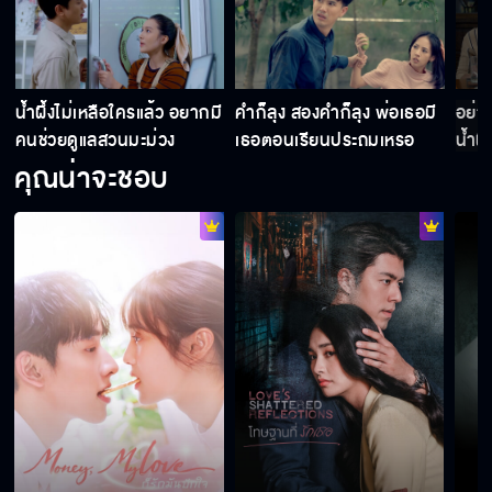
น้ำผึ้งไม่เหลือใครแล้ว อยากมี
คำก็ลุง สองคำก็ลุง พ่อเธอมี
อย่าง
คนช่วยดูแลสวนมะม่วง
เธอตอนเรียนประถมเหรอ
น้ำผึ
คุณน่าจะชอบ