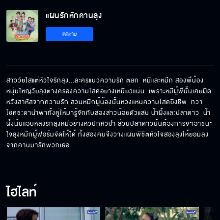
แผนรักหักคานลุง
ติดตาม
สาววัยใสแต่หัวใจรักลุง...ละครแนวความรัก ตลก  หมีและหมึก สองพี่น้อง
หนุ่มใหญ่วัยลุงต่างครองความโสดอย่างเหนียวแน่น  เพราะหมีผู้พี่นั้นเคยผิด
หวังสาหัสจากความรัก ส่วนหมึกผู้น้องนั้นหวงแหนความโสดยิ่งชีพ  ทว่า
โชคชะตานำพาทั้งคู่ให้มารู้จักกับสองสาวน้อยตัวแสบ น้ำผึ้งและปลาดาว  น้ำ
ผึ้งนั้นแอบหลงรักลุงหมีอย่างหัวปักหัวปำ ส่วนปลาดาวนั้นต้องการจะเอาชนะ
ใจลุงหมึกผู้ฟอร์มจัดให้ได้ ทั้งสองคนจึงวางแผนพิชิตหัวใจสองลุงให้ยอมลง
จากคานมารักพวกเธอ
ไฮไลท์