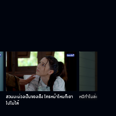
วันนี้ฉันสร้างซีนประทับใจให้เธออีกแล้ว
ล่ะสิ
ทำตัวให้เป็นปกติ เพื่อความสบายใจ
ของคุณย่า
ฉันมีเรื่องอยากจะคุยกับเธอเป็นการ
ส่วนตัว
ฉันไม่อยากให้กังวลว่าฉันจะจากไปวัน
สวนมะม่วงเป็นของเอ็ง ใครหน้าไหนก็เอา
หนีทำไมล่ะ เธอไปใส่ค
ไหน
ไปไม่ได้