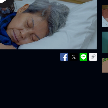
lay
ideo