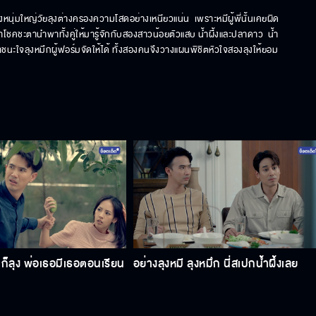
หนุ่มใหญ่วัยลุงต่างครองความโสดอย่างเหนียวแน่น  เพราะหมีผู้พี่นั้นเคยผิด
โชคชะตานำพาทั้งคู่ให้มารู้จักกับสองสาวน้อยตัวแสบ น้ำผึ้งและปลาดาว  น้ำ
าชนะใจลุงหมึกผู้ฟอร์มจัดให้ได้ ทั้งสองคนจึงวางแผนพิชิตหัวใจสองลุงให้ยอม
ก็ลุง พ่อเธอมีเธอตอนเรียน
อย่างลุงหมี ลุงหมึก นี่สเปกน้ำผึ้งเลย