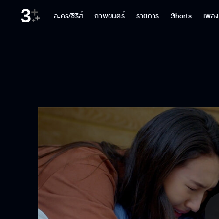
ละคร/ซีรีส์
ภาพยนตร์
รายการ
Shorts
เพลง