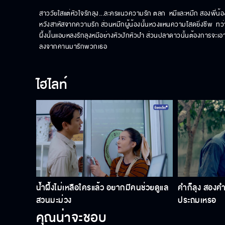
สาววัยใสแต่หัวใจรักลุง...ละครแนวความรัก ตลก  หมีและหมึก สองพี่น้อง
หวังสาหัสจากความรัก ส่วนหมึกผู้น้องนั้นหวงแหนความโสดยิ่งชีพ  ทว่า
ผึ้งนั้นแอบหลงรักลุงหมีอย่างหัวปักหัวปำ ส่วนปลาดาวนั้นต้องการจะเอ
ลงจากคานมารักพวกเธอ
ไฮไลท์
น้ำผึ้งไม่เหลือใครแล้ว อยากมีคนช่วยดูแล
คำก็ลุง สองคำ
สวนมะม่วง
ประถมเหรอ
คุณน่าจะชอบ