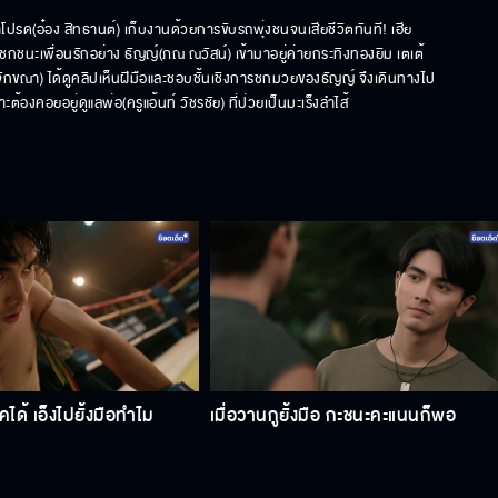
ด(อ๋อง สิทธานต์) เก็บงานด้วยการขับรถพุ่งชนจนเสียชีวิตทันที! เฮีย
ี่เพิ่งชกชนะเพื่อนรักอย่าง ธัญญ์(ภณ ณวัสน์) เข้ามาอยู่ค่ายกระทิงทองยิม เตเต้
ิจักขณา) ได้ดูคลิปเห็นฝีมือและชอบชั้นเชิงการชกมวยของธัญญ์ จึงเดินทางไป
งคอยอยู่ดูแลพ่อ(ครูแอ้นท์ วัชรชัย) ที่ป่วยเป็นมะเร็งลำไส้
อคได้ เอ็งไปยั้งมือทำไม
เมื่อวานกูยั้งมือ กะชนะคะแนนก็พอ