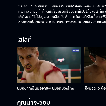
“นับ8”  นักมวยคนหนึ่งไม่ยอมล้มมวยตามคำขอของเซียนพนัน โดน ฟ้าโปร
หวัง(เอ็ม อภินันท์) ให้ แฮ็ค(เดี่ยว สุริยนต์) ชวนเตเต้(เป็นไต๋ นัฐนิช) ท
เต็มใจมากที่ได้ไปอยู่ร่วมค่ายเดียวกับฟ้าโปรด ในขณะที่หลิน(น้ำตาล พ
ตามหาตัวถึงบ้านเกิดหวังชวนธัญญ์มาเข้าค่ายมวย แต่ธัญญ์ปฏิเสธเพราะต้อ
ไฮไลท์
ผมอยากเป็นมืออาชีพ ผมรักมวยไทย
เอ็งมีจังหวะน็
คุณน่าจะชอบ