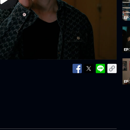
lay
ideo