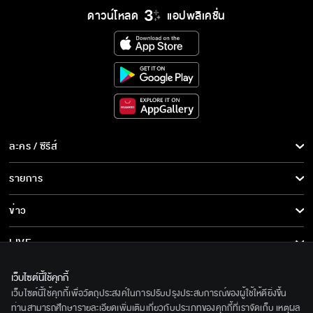
ดาวน์โหลด
แอปพลิเคชั่น
ละคร / ซีรีส์
ละคร/ซีรีส์
รายการ
ซีรีส์นานาชาติ
รายการทั้งหมด
ข่าว
การ์ตูน & เกม
ข่าวทั้งหมด
LIVE
รายการข่าว
ทีวีออนไลน์
เกี่ยวกับเรา
เว็บไซต์นี้ใช้คุกกี้
ข่าวประชาสัมพันธ์
เว็บไซต์นี้ใช้คุกกี้เพื่อวัตถุประสงค์ในการปรับปรุงประสบการณ์ของผู้ใช้ให้ดียิ่งขึ้น
BEC World
ติดตามเราได้ที่
ท่านสามารถศึกษารายละเอียดเพิ่มเติมเกี่ยวกับประเภทของคุกกี้ที่เราจัดเก็บ เหตุผล