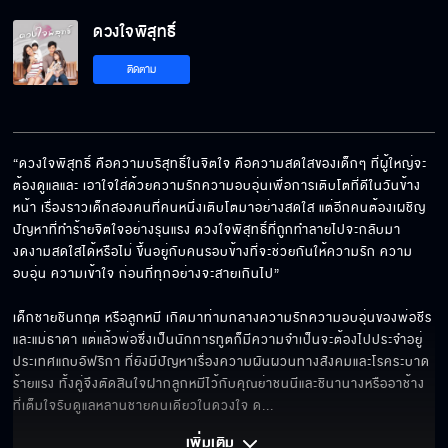
ดวงใจพิสุทธิ์
ติดตาม
“ดวงใจพิสุทธิ์ คือความบริสุทธิ์ในจิตใจ คือความสดใสของเด็กๆ ที่ผู้ใหญ่จะ
ต้องดูแลและ เอาใจใส่ด้วยความรักความอบอุ่นเพื่อการเติบโตที่ดีในวันข้าง
หน้า เรื่องราวเด็กสองคนที่คนหนึ่งเติบโตมาอย่างสดใส แต่อีกคนต้องเผชิญ
ปัญหาที่ทำร้ายจิตใจอย่างรุนแรง ดวงใจพิสุทธิ์ที่ถูกทำลายไปจะกลับมา
งดงามสดใสได้หรือไม่ ขึ้นอยู่กับคนรอบข้างที่จะช่วยกันให้ความรัก ความ
อบอุ่น ความเข้าใจ ก่อนที่ทุกอย่างจะสายเกินไป”

เด็กชายชินกฤต หรือลูกหมี เกิดมาท่ามกลางความรักความอบอุ่นของพ่อชีร 
และแม่ธาดา แต่แล้วพ่อซึ่งเป็นนักการทูตก็มีความจำเป็นจะต้องไปประจำอยู่
ประเทศแถบอัฟริกา ที่ยังมีปัญหาเรื่องความผันผวนทางสังคมและโรคระบาด
ร้ายแรง ทั้งคู่จึงตัดสินใจฝากลูกหมีไว้กับคุณย่าชนนีและชินานางหรืออาช้าง 
ที่เต็มใจรับดูแลหลานชายคนเดียวในดวงใจ ด
... 
เพิ่มเติม 