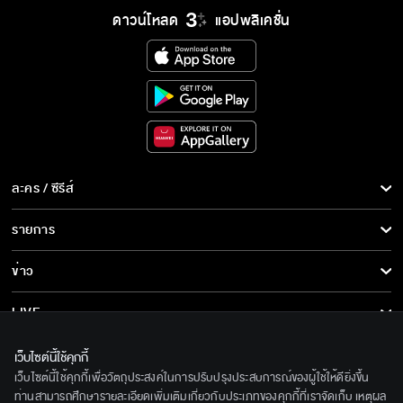
ดาวน์โหลด
แอปพลิเคชั่น
ละคร / ซีรีส์
ละคร/ซีรีส์
รายการ
ซีรีส์นานาชาติ
รายการทั้งหมด
ข่าว
การ์ตูน & เกม
ข่าวทั้งหมด
LIVE
รายการข่าว
ทีวีออนไลน์
เกี่ยวกับเรา
เว็บไซต์นี้ใช้คุกกี้
ข่าวประชาสัมพันธ์
เว็บไซต์นี้ใช้คุกกี้เพื่อวัตถุประสงค์ในการปรับปรุงประสบการณ์ของผู้ใช้ให้ดียิ่งขึ้น
BEC World
ติดตามเราได้ที่
ท่านสามารถศึกษารายละเอียดเพิ่มเติมเกี่ยวกับประเภทของคุกกี้ที่เราจัดเก็บ เหตุผล