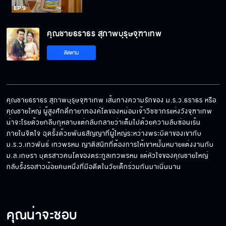
คุณชายธราธร สุภาพบุรุษจุฑาเทพ
ติดตาม
คุณชายธราธร สุภาพบุรุษจุฑาเทพ เส้นทางความรักของ ม.ร.ว.ธราธร หรือ
คุณชายใหญ่ ผู้สูงศักดิ์ทายาทองค์โตของหม่อมเจ้าวิชชากรแห่งวังจุฑาเทพ
น่าจะโรยด้วยกลีบกุหลาบแต่กลับกลายว่าเต็มไปด้วยความลับซ่อนเร้น
ภายในจิตใจ ฉุดรั้งด้วยพันธสัญญาที่ผู้ใหญ่ระหว่างพระบิดาของเขากับ 
ม.ร.ว.เทวพันธ์ เทวพรหม ญาติสนิทที่ต้องการให้เขาหมั้นหมายแต่งงานกับ 
ม.ล.เกษรา บุตรสาวคนโตของตระกูลเทวพรหม แต่หัวใจของคุณชายใหญ่
กลับรั้งรอสาวน้อยคนหนึ่งที่มีอดีตในวัยเด็กร่วมกันมาเนิ่นนาน
คุณน่าจะชอบ