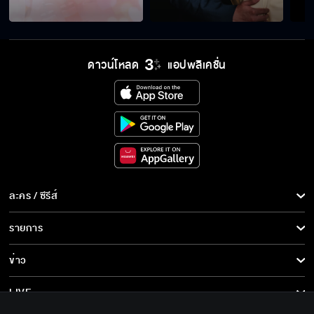
มีลูกเต็มฟาร์ม มีหลานเต็มสวน
ดาวน์โหลด
แอปพลิเคชั่น
ฝากดูแลน้ำผึ้งด้วยนะ
ถ้าลูกสาวได้แต่งงาน สบายเป็นชาติ
ละคร / ซีรีส์
สวยแบบพี่ ไม่มีแฟนได้ไง
ละคร/ซีรีส์
รายการ
ซีรีส์นานาชาติ
รายการทั้งหมด
ข่าว
การ์ตูน & เกม
หนูมีพี่สาวแล้วนะย่า
ข่าวทั้งหมด
LIVE
รายการข่าว
ทีวีออนไลน์