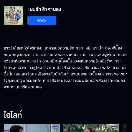
แผนรักหักคานลุง
จะกลับไปคืนดีกับเขามั้ยคะ
ติดตาม
ไม่ใช่ลุงกับหลานแล้วมั้ง
สาววัยใสแต่หัวใจรักลุง...ละครแนวความรัก ตลก  หมีและหมึก สองพี่น้อง
หนุ่มใหญ่วัยลุงต่างครองความโสดอย่างเหนียวแน่น  เพราะหมีผู้พี่นั้นเคยผิด
หวังสาหัสจากความรัก ส่วนหมึกผู้น้องนั้นหวงแหนความโสดยิ่งชีพ  ทว่า
ยังอยากได้สวนของย่าอยู่ไหม
โชคชะตานำพาทั้งคู่ให้มารู้จักกับสองสาวน้อยตัวแสบ น้ำผึ้งและปลาดาว  น้ำ
ผึ้งนั้นแอบหลงรักลุงหมีอย่างหัวปักหัวปำ ส่วนปลาดาวนั้นต้องการจะเอาชนะ
ใจลุงหมึกผู้ฟอร์มจัดให้ได้ ทั้งสองคนจึงวางแผนพิชิตหัวใจสองลุงให้ยอมลง
จากคานมารักพวกเธอ
วันนี้เป็นวันเปิดตัวแฟนหรือเปล่าคะ
ไฮไลท์
หนูจะทำให้ลุงแต่งงานกับหนูให้ได้