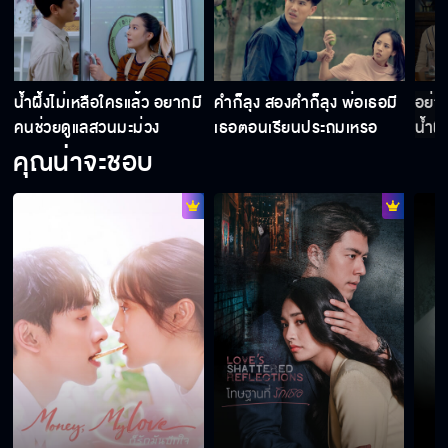
ฮาดีอะ ชอบเลย
น้ำผึ้งไม่เหลือใครแล้ว อยากมี
คำก็ลุง สองคำก็ลุง พ่อเธอมี
อย่าง
คนช่วยดูแลสวนมะม่วง
เธอตอนเรียนประถมเหรอ
น้ำผึ
เธอไม่อยากรู้ แต่ฉันอยากเล่า
คุณน่าจะชอบ
คิดเป็นอย่างอื่นไม่ได้เลย
มาเป็นน้องสะใภ้ก็สิ้นเรื่อง
ดินเนอร์ใต้แสงเทียน