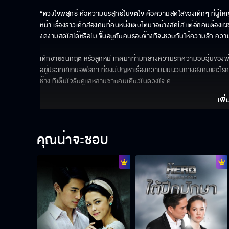
“ดวงใจพิสุทธิ์ คือความบริสุทธิ์ในจิตใจ คือความสดใสของเด็กๆ ที่ผู้ให
หน้า เรื่องราวเด็กสองคนที่คนหนึ่งเติบโตมาอย่างสดใส แต่อีกคนต้องเผ
งดงามสดใสได้หรือไม่ ขึ้นอยู่กับคนรอบข้างที่จะช่วยกันให้ความรัก ความ
เด็กชายชินกฤต หรือลูกหมี เกิดมาท่ามกลางความรักความอบอุ่นของพ่อช
อยู่ประเทศแถบอัฟริกา ที่ยังมีปัญหาเรื่องความผันผวนทางสังคมและโรคร
ช้าง ที่เต็มใจรับดูแลหลานชายคนเดียวในดวงใจ ด
... 
เพิ่
คุณน่าจะชอบ