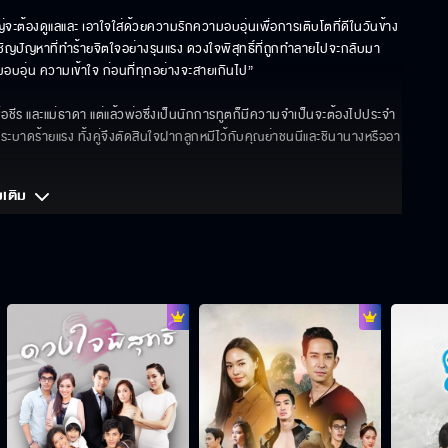
ญ่จะต้องดูแลและ เอาใจใส่ด้วยความรักความอบอุ่นเพื่อการเติบโตที่ดีในวันข้าง
ชิญปัญหาที่ทำร้ายจิตใจอย่างรุนแรง ดวงใจพิสุทธิ์ที่ถูกทำลายไปจะกลับมา
อบอุ่น ความเข้าใจ ก่อนที่ทุกอย่างจะสายเกินไป”

ีร และแม่ธาดา แต่แล้วพ่อซึ่งเป็นนักการทูตก็มีความจำเป็นจะต้องไปประจำ
ะบาดร้ายแรง ทั้งคู่จึงตัดสินใจฝากลูกหมีไว้กับคุณย่าชนนีและชินานางหรืออา
มเติม 