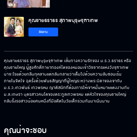
คุณชายธราธร สุภาพบุรุษจุฑาเทพ
ติดตาม
คุณชายธราธร สุภาพบุรุษจุฑาเทพ เส้นทางความรักของ ม.ร.ว.ธราธร หรือ
คุณชายใหญ่ ผู้สูงศักดิ์ทายาทองค์โตของหม่อมเจ้าวิชชากรแห่งวังจุฑาเทพ
น่าจะโรยด้วยกลีบกุหลาบแต่กลับกลายว่าเต็มไปด้วยความลับซ่อนเร้น
ภายในจิตใจ ฉุดรั้งด้วยพันธสัญญาที่ผู้ใหญ่ระหว่างพระบิดาของเขากับ 
ม.ร.ว.เทวพันธ์ เทวพรหม ญาติสนิทที่ต้องการให้เขาหมั้นหมายแต่งงานกับ 
ม.ล.เกษรา บุตรสาวคนโตของตระกูลเทวพรหม แต่หัวใจของคุณชายใหญ่
กลับรั้งรอสาวน้อยคนหนึ่งที่มีอดีตในวัยเด็กร่วมกันมาเนิ่นนาน
คุณน่าจะชอบ