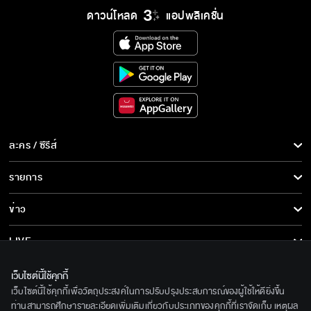
ดาวน์โหลด
แอปพลิเคชั่น
ละคร / ซีรีส์
ละคร/ซีรีส์
รายการ
ซีรีส์นานาชาติ
รายการทั้งหมด
ข่าว
การ์ตูน & เกม
ข่าวทั้งหมด
LIVE
รายการข่าว
ทีวีออนไลน์
เกี่ยวกับเรา
เว็บไซต์นี้ใช้คุกกี้
ข่าวประชาสัมพันธ์
เว็บไซต์นี้ใช้คุกกี้เพื่อวัตถุประสงค์ในการปรับปรุงประสบการณ์ของผู้ใช้ให้ดียิ่งขึ้น
BEC World
ติดตามเราได้ที่
ท่านสามารถศึกษารายละเอียดเพิ่มเติมเกี่ยวกับประเภทของคุกกี้ที่เราจัดเก็บ เหตุผล