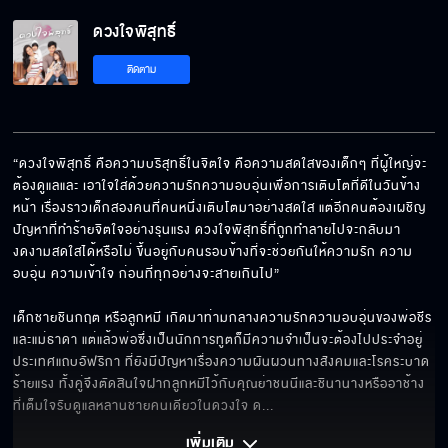
ดวงใจพิสุทธิ์ EP.14[5/6]
ดวงใจพิสุทธิ์
ติดตาม
ดวงใจพิสุทธิ์ EP.14[6/6]
“ดวงใจพิสุทธิ์ คือความบริสุทธิ์ในจิตใจ คือความสดใสของเด็กๆ ที่ผู้ใหญ่จะ
ต้องดูแลและ เอาใจใส่ด้วยความรักความอบอุ่นเพื่อการเติบโตที่ดีในวันข้าง
หน้า เรื่องราวเด็กสองคนที่คนหนึ่งเติบโตมาอย่างสดใส แต่อีกคนต้องเผชิญ
ปัญหาที่ทำร้ายจิตใจอย่างรุนแรง ดวงใจพิสุทธิ์ที่ถูกทำลายไปจะกลับมา
งดงามสดใสได้หรือไม่ ขึ้นอยู่กับคนรอบข้างที่จะช่วยกันให้ความรัก ความ
อบอุ่น ความเข้าใจ ก่อนที่ทุกอย่างจะสายเกินไป”

เด็กชายชินกฤต หรือลูกหมี เกิดมาท่ามกลางความรักความอบอุ่นของพ่อชีร 
และแม่ธาดา แต่แล้วพ่อซึ่งเป็นนักการทูตก็มีความจำเป็นจะต้องไปประจำอยู่
ประเทศแถบอัฟริกา ที่ยังมีปัญหาเรื่องความผันผวนทางสังคมและโรคระบาด
ร้ายแรง ทั้งคู่จึงตัดสินใจฝากลูกหมีไว้กับคุณย่าชนนีและชินานางหรืออาช้าง 
ที่เต็มใจรับดูแลหลานชายคนเดียวในดวงใจ ด
... 
เพิ่มเติม 