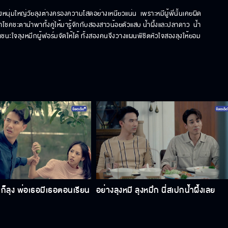
หนุ่มใหญ่วัยลุงต่างครองความโสดอย่างเหนียวแน่น  เพราะหมีผู้พี่นั้นเคยผิด
โชคชะตานำพาทั้งคู่ให้มารู้จักกับสองสาวน้อยตัวแสบ น้ำผึ้งและปลาดาว  น้ำ
าชนะใจลุงหมึกผู้ฟอร์มจัดให้ได้ ทั้งสองคนจึงวางแผนพิชิตหัวใจสองลุงให้ยอม
ก็ลุง พ่อเธอมีเธอตอนเรียน
อย่างลุงหมี ลุงหมึก นี่สเปกน้ำผึ้งเลย