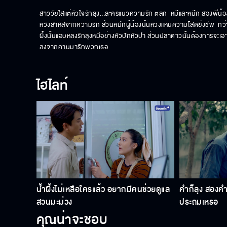
สาววัยใสแต่หัวใจรักลุง...ละครแนวความรัก ตลก  หมีและหมึก สองพี่น้อง
หวังสาหัสจากความรัก ส่วนหมึกผู้น้องนั้นหวงแหนความโสดยิ่งชีพ  ทว่า
ผึ้งนั้นแอบหลงรักลุงหมีอย่างหัวปักหัวปำ ส่วนปลาดาวนั้นต้องการจะเอ
ลงจากคานมารักพวกเธอ
ไฮไลท์
น้ำผึ้งไม่เหลือใครแล้ว อยากมีคนช่วยดูแล
คำก็ลุง สองคำ
สวนมะม่วง
ประถมเหรอ
คุณน่าจะชอบ