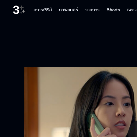
ละคร/ซีรีส์
ภาพยนตร์
รายการ
Shorts
เพลง