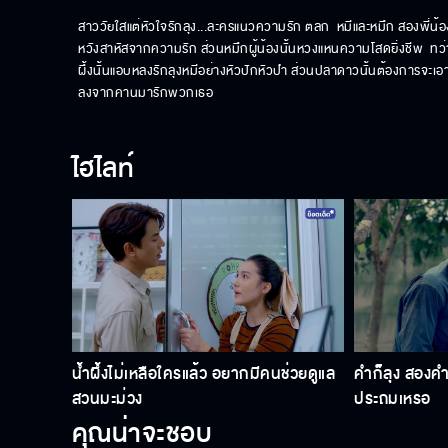
สาววัยใสแต่หัวใจรักลุง...ละครแนวความรัก ตลก  หมีและหมึก สองพี่น้อง
หวังสาหัสจากความรัก ส่วนหมึกผู้น้องนั้นหวงแหนความโสดยิ่งชีพ  ทว่า
ผึ้งนั้นแอบหลงรักลุงหมีอย่างหัวปักหัวปำ ส่วนปลาดาวนั้นต้องการจะเอ
ลงจากคานมารักพวกเธอ
ไฮไลท์
น้ำผึ้งไม่เหลือใครแล้ว อยากมีคนช่วยดูแล
คำก็ลุง สองคำ
สวนมะม่วง
ประถมเหรอ
คุณน่าจะชอบ