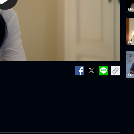
lay
ideo