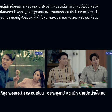
หนุ่มใหญ่วัยลุงต่างครองความโสดอย่างเหนียวแน่น  เพราะหมีผู้พี่นั้นเคยผิด
โชคชะตานำพาทั้งคู่ให้มารู้จักกับสองสาวน้อยตัวแสบ น้ำผึ้งและปลาดาว  น้ำ
าชนะใจลุงหมึกผู้ฟอร์มจัดให้ได้ ทั้งสองคนจึงวางแผนพิชิตหัวใจสองลุงให้ยอม
ก็ลุง พ่อเธอมีเธอตอนเรียน
อย่างลุงหมี ลุงหมึก นี่สเปกน้ำผึ้งเลย